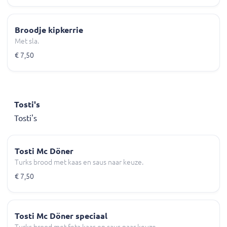
Broodje kipkerrie
Met sla.
€ 7,50
Tosti's
Tosti's
Tosti Mc Döner
Turks brood met kaas en saus naar keuze.
€ 7,50
Tosti Mc Döner speciaal