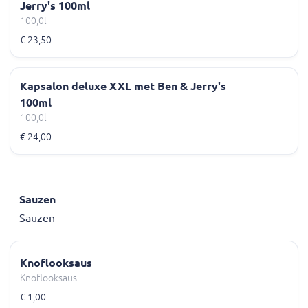
Jerry's 100ml
100,0l
€ 23,50
Kapsalon deluxe XXL met Ben & Jerry's
100ml
100,0l
€ 24,00
Sauzen
Sauzen
Knoflooksaus
Knoflooksaus
€ 1,00