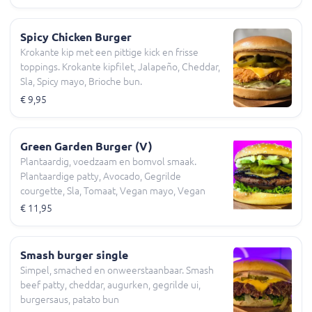
Spicy Chicken Burger
Krokante kip met een pittige kick en frisse
toppings. Krokante kipfilet, Jalapeño, Cheddar,
Sla, Spicy mayo, Brioche bun.
€ 9,95
Green Garden Burger (V)
Plantaardig, voedzaam en bomvol smaak.
Plantaardige patty, Avocado, Gegrilde
courgette, Sla, Tomaat, Vegan mayo, Vegan
bun.
€ 11,95
Smash burger single
Simpel, smached en onweerstaanbaar. Smash
beef patty, cheddar, augurken, gegrilde ui,
burgersaus, patato bun