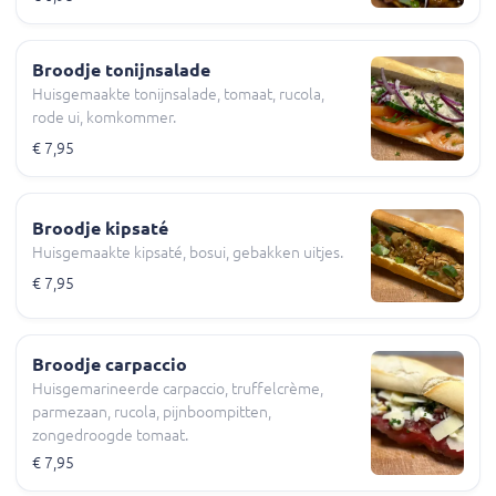
Broodje tonijnsalade
Huisgemaakte tonijnsalade, tomaat, rucola,
rode ui, komkommer.
€ 7,95
Broodje kipsaté
Huisgemaakte kipsaté, bosui, gebakken uitjes.
€ 7,95
Broodje carpaccio
Huisgemarineerde carpaccio, truffelcrème,
parmezaan, rucola, pijnboompitten,
zongedroogde tomaat.
€ 7,95