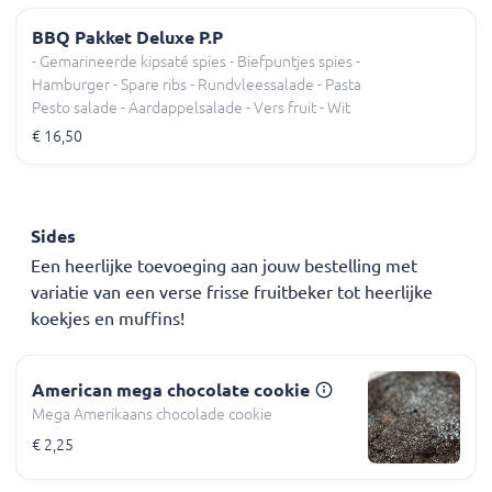
Cocktailsaus
BBQ Pakket Deluxe P.P
- Gemarineerde kipsaté spies - Biefpuntjes spies -
Hamburger - Spare ribs - Rundvleessalade - Pasta
Pesto salade - Aardappelsalade - Vers fruit - Wit
stokbrood met kruidenboter - Knoflooksaus -
€ 16,50
Satésaus - Cocktailsaus
Sides
Een heerlijke toevoeging aan jouw bestelling met
variatie van een verse frisse fruitbeker tot heerlijke
koekjes en muffins!
American mega chocolate cookie
Mega Amerikaans chocolade cookie
€ 2,25