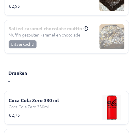
€ 2,95
Salted caramel chocolate muffin
Muffin gezouten karamel en chocolade
Uitverkocht!
Dranken
-
Coca Cola Zero 330 ml
Coca Cola Zero 330ml
€ 2,75