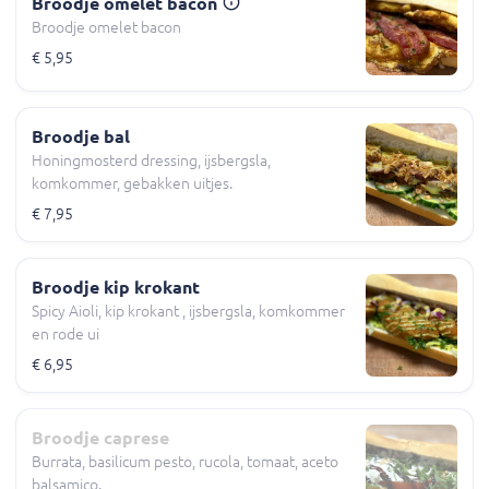
Broodje omelet bacon
Broodje omelet bacon
€ 5,95
Broodje bal
Honingmosterd dressing, ijsbergsla,
komkommer, gebakken uitjes.
€ 7,95
Broodje kip krokant
Spicy Aioli, kip krokant , ijsbergsla, komkommer
en rode ui
€ 6,95
Broodje caprese
Burrata, basilicum pesto, rucola, tomaat, aceto
balsamico.