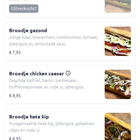
Uitverkocht!
Broodje gezond
Jonge kaas, boerenham, komkommer, tomaat,
ijsbergsla, ei, remoulade saus.
€ 7,95
Broodje chicken caesar
Gegrilde kipfilet, bacon, parmezaan,
truffelmayonaise, ei, rode ui, ijsbergsla.
€ 8,95
Broodje hete kip
Huisgemaakte hete kip, ijsbergsla, gebakken
uitjes en rode ui
€ 6,95