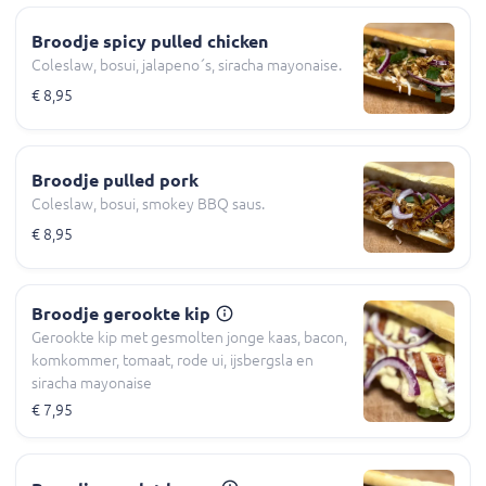
Broodje spicy pulled chicken
Coleslaw, bosui, jalapeno´s, siracha mayonaise.
€ 8,95
Broodje pulled pork
Coleslaw, bosui, smokey BBQ saus.
€ 8,95
Broodje gerookte kip
Gerookte kip met gesmolten jonge kaas, bacon,
komkommer, tomaat, rode ui, ijsbergsla en
siracha mayonaise
€ 7,95