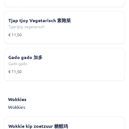
Tjap tjoy Vegetarisch 素雜菜
Tjap tjoy vegetarisch
€ 11,50
Gado gado 加多
Gado gado
€ 11,50
Wokkies
Wokkies
Wokkie kip zoetzuur 糖醋鸡