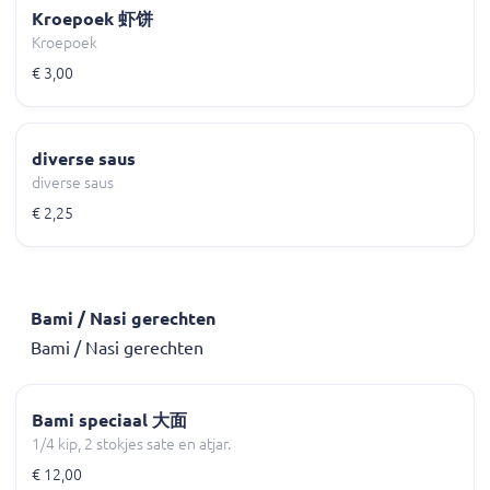
Kroepoek 虾饼
Kroepoek
€ 3,00
diverse saus
diverse saus
€ 2,25
Bami / Nasi gerechten
Bami / Nasi gerechten
Bami speciaal 大面
1/4 kip, 2 stokjes sate en atjar.
€ 12,00