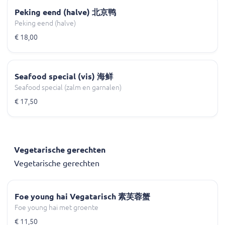
Peking eend (halve) 北京鸭
Peking eend (halve)
€ 18,00
Seafood special (vis) 海鲜
Seafood special (zalm en garnalen)
€ 17,50
Vegetarische gerechten
Vegetarische gerechten
Foe young hai Vegatarisch 素芙蓉蟹
Foe young hai met groente
€ 11,50