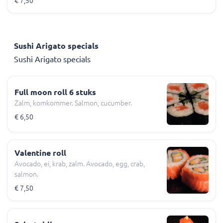
€ 7,50
Sushi Arigato specials
Sushi Arigato specials
Full moon roll 6 stuks
Zalm, komkommer. Salmon, cucumber.
€ 6,50
Valentine roll
Avocado, ei, krab, zalm. Avocado, egg, crab,
salmon.
€ 7,50