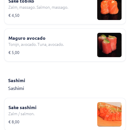
Sake tobiko
Zalm, massago. Salmon, massago.
€ 4,50
Maguro avocado
Tonijn, avocado. Tuna, avocado.
€ 5,00
Sashimi
Sashimi
Sake sashimi
Zalm / salmon.
€ 8,00