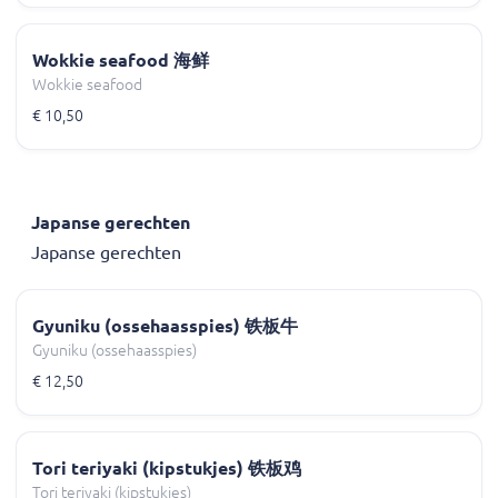
Wokkie seafood 海鲜
Wokkie seafood
€ 10,50
Japanse gerechten
Japanse gerechten
Gyuniku (ossehaasspies) 铁板牛
Gyuniku (ossehaasspies)
€ 12,50
Tori teriyaki (kipstukjes) 铁板鸡
Tori teriyaki (kipstukjes)