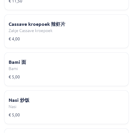
€ 11,50
Cassave kroepoek 辣虾片
Zakje Cassave kroepoek
€ 4,00
Bami 面
Bami
€ 5,00
Nasi 炒饭
Nasi
€ 5,00