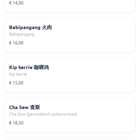
€ 14,00
Babipangang 火肉
Babipangang
€ 16,00
Kip kerrie 咖喱鸡
Kip kerrie
€ 15,00
Cha Sew 查斯
Cha Sew (geroosterd varkensvlees)
€ 18,50