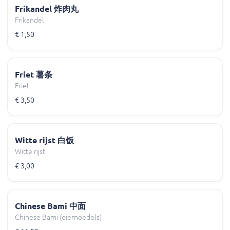
Frikandel 炸肉丸
Frikandel
€ 1,50
Friet 薯条
Friet
€ 3,50
Witte rijst 白饭
Witte rijst
€ 3,00
Chinese Bami 中面
Chinese Bami (eiernoedels)