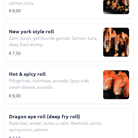
salmon, tuna.
€ 8,00
New york style roll
Zalm, tonijn, gefrituurde garnaal. Salmon, tuna,
deep fried shrimp.
€ 7,50
Hot & spicy roll
Pittige krab, roomkaas, avocado. Spicy crab,
cream cheese, avocado.
€ 8,00
Dragon eye roll (deep fry roll)
Rode biet, wortel, lente ui, zalm. Beetroot, carrot,
spring onion, salmon.