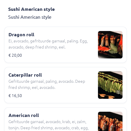
Sushi American style
Sushi American style
Dragon roll
Ei, avocado, gefrituurde garnaal, paling. Egg,
avocado, deep fried shrimp, eel.
€ 20,00
Caterpillar roll
Gefrituurde garnaal, paling, avocado. Deep
fried shrimp, eel, avocado.
€ 16,50
American roll
Gefrituurde garnaal, avocado, krab, ei, zalm,
tonijn. Deep fried shrimp, avocado, crab, egg,