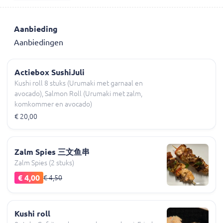
Aanbieding
Aanbiedingen
Actiebox SushiJuli
Kushi roll 8 stuks (Urumaki met garnaal en
avocado), Salmon Roll (Urumaki met zalm,
komkommer en avocado)
€ 20,00
Zalm Spies 三文鱼串
Zalm Spies (2 stuks)
€ 4,00
€ 4,50
Kushi roll