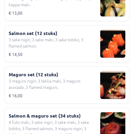
kappa maki.
€ 13,00
Salmon set (12 stuks)
3 sake nigiri, 3 sake maki, 3 sake tobiko, 3
flamed salmon.
€ 14,50
Maguro set (12 stuks)
3 maguro nigiri, 3 tekka maki, 3 maguro
avocado, 3 flamed maguro.
€ 16,00
Salmon & maguro set (34 stuks)
4 futo maki, 3 sake nigiri, 3 sake maki, 3 sake
tobiko, 3 flamed salmon, 3 maguro nigiri, 3