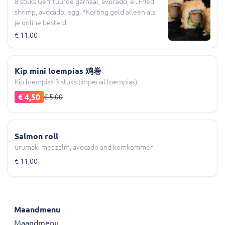
8 stuks Gefrituurde garnaal, avocado, ei. Fried
shrimp, avocado, egg. *Korting geld alleen als
je online besteld
€ 11,00
Kip mini loempias 鸡卷
Kip loempias 3 stuks (imperial loempias)
€ 4,50
€ 5,00
Salmon roll
urumaki met zalm, avocado and komkommer
€ 11,00
Maandmenu
Maandmenu