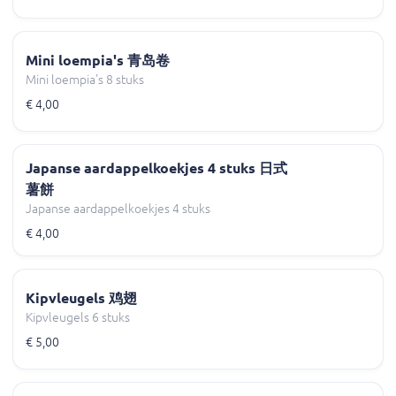
Mini loempia's 青岛卷
Mini loempia's 8 stuks
€ 4,00
Japanse aardappelkoekjes 4 stuks 日式
薯餅
Japanse aardappelkoekjes 4 stuks
€ 4,00
Kipvleugels 鸡翅
Kipvleugels 6 stuks
€ 5,00