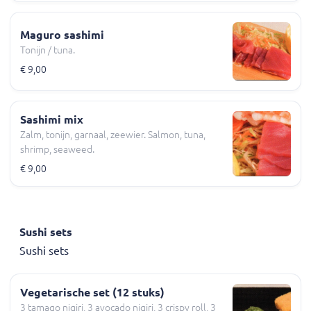
Maguro sashimi
Tonijn / tuna.
€ 9,00
Sashimi mix
Zalm, tonijn, garnaal, zeewier. Salmon, tuna,
shrimp, seaweed.
€ 9,00
Sushi sets
Sushi sets
Vegetarische set (12 stuks)
3 tamago nigiri, 3 avocado nigiri, 3 crispy roll, 3