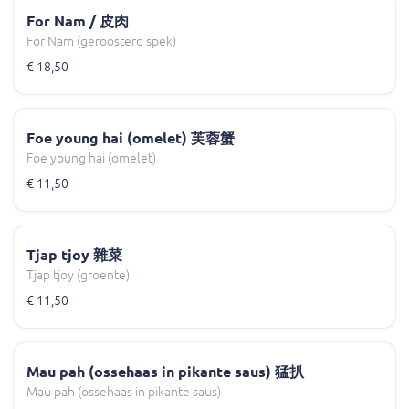
For Nam / 皮肉
For Nam (geroosterd spek)
€ 18,50
Foe young hai (omelet) 芙蓉蟹
Foe young hai (omelet)
€ 11,50
Tjap tjoy 雜菜
Tjap tjoy (groente)
€ 11,50
Mau pah (ossehaas in pikante saus) 猛扒
Mau pah (ossehaas in pikante saus)