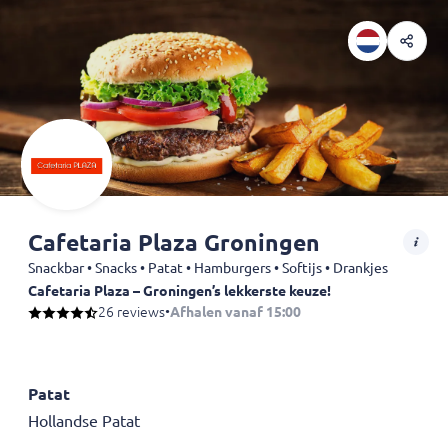
Cafetaria Plaza Groningen
Snackbar • Snacks • Patat • Hamburgers • Softijs • Drankjes
Cafetaria Plaza – Groningen’s lekkerste keuze!
Zin in écht goed eten? Bestel bij Cafetaria Plaza in Groningen! Van 
26 reviews
•
Afhalen vanaf 15:00
Patat
Hollandse Patat