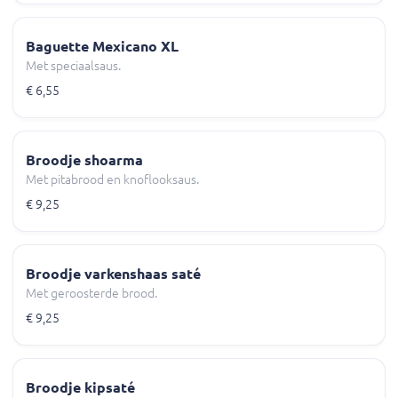
Baguette Mexicano XL
Met speciaalsaus.
€ 6,55
Broodje shoarma
Met pitabrood en knoflooksaus.
€ 9,25
Broodje varkenshaas saté
Met geroosterde brood.
€ 9,25
Broodje kipsaté