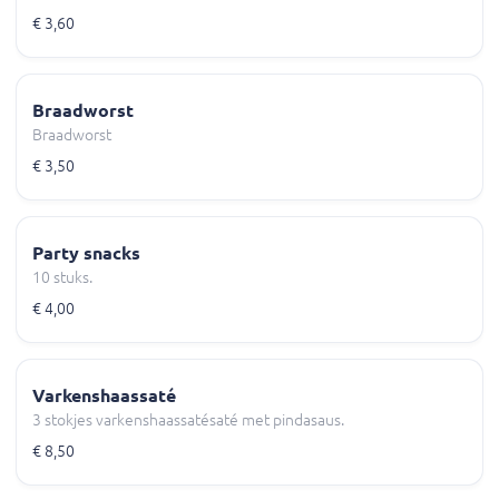
€ 3,60
Braadworst
Braadworst
€ 3,50
Party snacks
10 stuks.
€ 4,00
Varkenshaassaté
3 stokjes varkenshaassatésaté met pindasaus.
€ 8,50