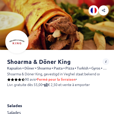
Shoarma & Döner King
Kapsalon • Döner • Shoarma • Pasta • Pizza • Turkish • Gyros • Spareribs
Shoarma & Döner King, gevestigd in Veghel staat bekend om zijn hee
90 avis
•
Fermé pour la livraison
•
Livr. gratuite dès 55,00
•
€ 2,50 et vente à emporter
Salades
Salades