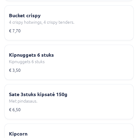
Bucket crispy
4 crispy hotwings, 4 crispy tenders.
€ 7,70
Kipnuggets 6 stuks
Kipnuggets 6 stuks
€ 3,50
Sate 3stuks kipsaté 150g
Met pindasaus.
€ 6,50
Kipcorn