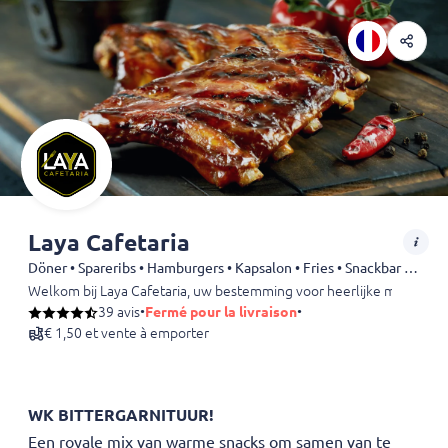
Laya Cafetaria
Döner • Spareribs • Hamburgers • Kapsalon • Fries • Snackbar • Snack • Shoarma • Kebab • Chicken • Falafel • Dürüm
Welkom bij Laya Cafetaria, uw bestemming voor heerlijke maaltijden
39 avis
•
Fermé pour la livraison
•
€ 1,50 et vente à emporter
WK BITTERGARNITUUR!
Een royale mix van warme snacks om samen van te