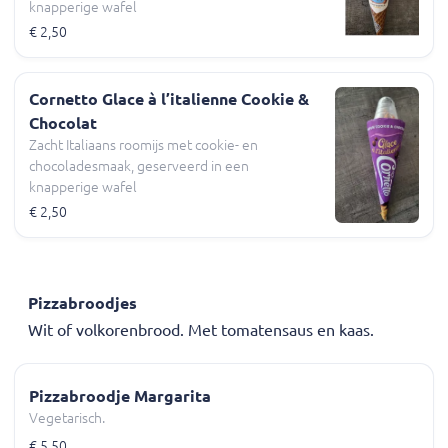
knapperige wafel
€ 2,50
Cornetto Glace à l’italienne Cookie &
Chocolat
Zacht Italiaans roomijs met cookie- en
chocoladesmaak, geserveerd in een
knapperige wafel
€ 2,50
Pizzabroodjes
Wit of volkorenbrood. Met tomatensaus en kaas.
Pizzabroodje Margarita
Vegetarisch.
€ 5,50