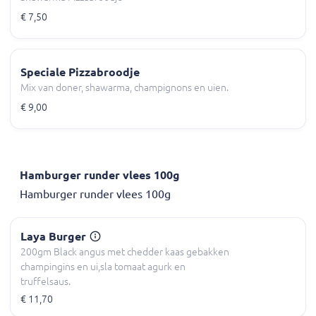
€ 7,50
Speciale Pizzabroodje
Mix van doner, shawarma, champignons en uien.
€ 9,00
Hamburger runder vlees 100g
Hamburger runder vlees 100g
Laya Burger
200gm Black angus met chedder kaas gebakken
champingins en ui,sla tomaat agurk en
truffelsaus.
€ 11,70