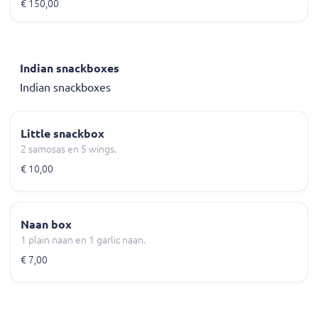
aloo palak, 6 samosa's, 6 papadums, 3 plain naans
€ 150,00
en 3 garlic naans.
Indian snackboxes
Indian snackboxes
Little snackbox
2 samosas en 5 wings.
€ 10,00
Naan box
1 plain naan en 1 garlic naan.
€ 7,00