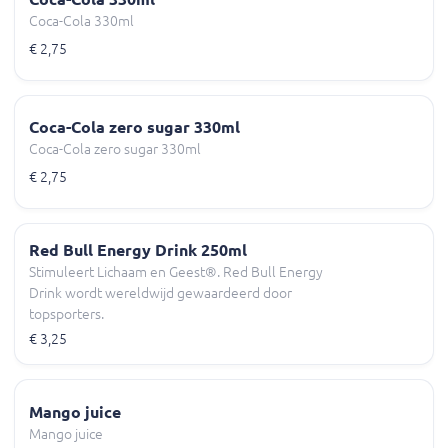
Coca-Cola 330ml
€ 2,75
Coca-Cola zero sugar 330ml
Coca-Cola zero sugar 330ml
€ 2,75
Red Bull Energy Drink 250ml
Stimuleert Lichaam en Geest®. Red Bull Energy
Drink wordt wereldwijd gewaardeerd door
topsporters.
€ 3,25
Mango juice
Mango juice