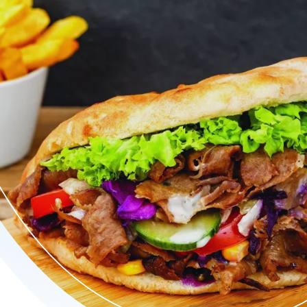
ide menukaart met pizza’s, pasta’s, schotels, spareribs en meer