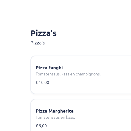
Pizza's
Pizza's
Pizza funghi
Tomatensaus, kaas en champignons.
€ 10,00
Pizza Margherita
Tomatensaus en kaas.
€ 9,00