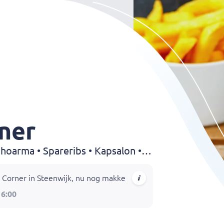
ner
Grillroom • Pasta • Pizza • Shoarma • Spareribs • Kapsalon • Chicken • Döner • Dürüm • Fries • Kebab • Drinks
Corner in Steenwijk, nu nog makkelijker! Kies uit onze uitgebre
16:00