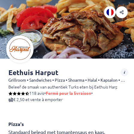
Eethuis Harput
Grillroom • Sandwiches • Pizza • Shoarma • Halal • Kapsalon • Döner • Wraps • Dürüm • Kebab • Drinks
Beleef de smaak van authentiek Turks eten bij Eethuis Harput in Raal
118 avis
•
Fermé pour la livraison
•
€ 2,50 et vente à emporter
Pizza's
Standaard belegd met tomantensaus en kaas.