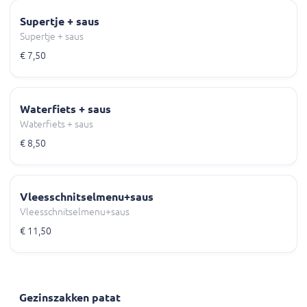
Supertje + saus
Supertje + saus
€ 7,50
Waterfiets + saus
Waterfiets + saus
€ 8,50
Vleesschnitselmenu+saus
Vleesschnitselmenu+saus
€ 11,50
Gezinszakken patat