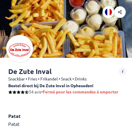
De Zute Inval
Snackbar • Fries • Frikandel • Snack • Drinks
Bestel direct bij De Zute Inval in Opheusden!
Zin in de lekkerste patat, snacks of complete menu’s? Bij De Zute In
54 avis
•
Fermé pour les commandes à emporter
Patat
Patat