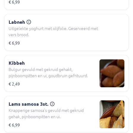
€ 6,99
Labneh
Uitgelekte yoghurt met olijfolie. Geserveerd met
vers brood.
€ 6,99
Kibbeh
Bulgur gevuld met gekruid gehakt,
pijnboompitten en ui, goudbruin gefrituurd.
€ 2,49
Lams samosa 3st.
Knapperige samosa’s gevuld met gekruid
gehak, pijnboompitten en ui.
€ 6,99