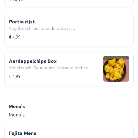
Portie rijst
Vegetarisch. Gestoomde witte rijst.
€ 4,99
Aardappelchips Box
Vegetarisch. Goudbruine krokante frietjes.
€ 4,99
Menu's
Menu's
Fajita Menu