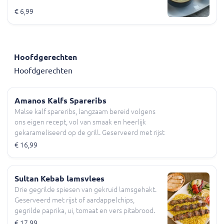
€ 6,99
Hoofdgerechten
Hoofdgerechten
Amanos Kalfs Spareribs
Malse kalf spareribs, langzaam bereid volgens
ons eigen recept, vol van smaak en heerlijk
gekarameliseerd op de grill. Geserveerd met rijst
of friet.
€ 16,99
Sultan Kebab lamsvlees
Drie gegrilde spiesen van gekruid lamsgehakt.
Geserveerd met rijst of aardappelchips,
gegrilde paprika, ui, tomaat en vers pitabrood.
€ 17,99