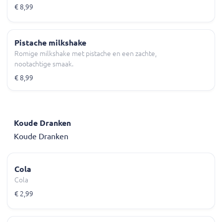
€ 8,99
Pistache milkshake
Romige milkshake met pistache en een zachte,
nootachtige smaak.
€ 8,99
Koude Dranken
Koude Dranken
Cola
Cola
€ 2,99