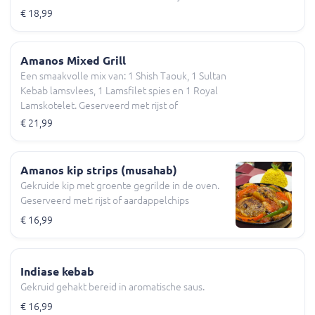
aardappelchips, gegrilde paprika, ui, tomaat en
€ 18,99
vers pitabrood.
Amanos Mixed Grill
Een smaakvolle mix van: 1 Shish Taouk, 1 Sultan
Kebab lamsvlees, 1 Lamsfilet spies en 1 Royal
Lamskotelet. Geserveerd met rijst of
aardappelchips, gegrilde paprika, ui, tomaat en
€ 21,99
vers pita brood.
Amanos kip strips (musahab)
Gekruide kip met groente gegrilde in de oven.
Geserveerd met: rijst of aardappelchips
€ 16,99
Indiase kebab
Gekruid gehakt bereid in aromatische saus.
€ 16,99