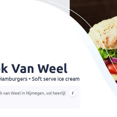
k Van Weel
• Hamburgers • Soft serve ice cream
an Weel in Nijmegen, vol heerlijke opties voor elke smaak en 
es, zodat iedereen kan genieten van heerlijk eten bij Automati
 via Bistroo!