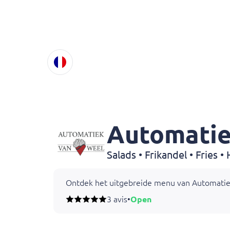
Automatie
Salads • Frikandel • Fries 
Ontdek het uitgebreide menu van Automatiek v
Ons menu biedt ook diverse vegetarische opti
3 avis
•
Open
Eten bestellen in Nijmegen doe je moeiteloos