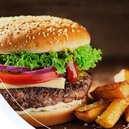
gelegenheid. Van sappige hamburgers en verrukkelijke satémenu'
ek van Weel. Vergezel je maaltijd met een verfrissend drankje 