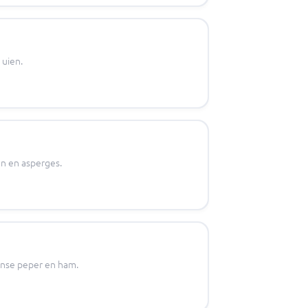
 uien.
en en asperges.
aanse peper en ham.