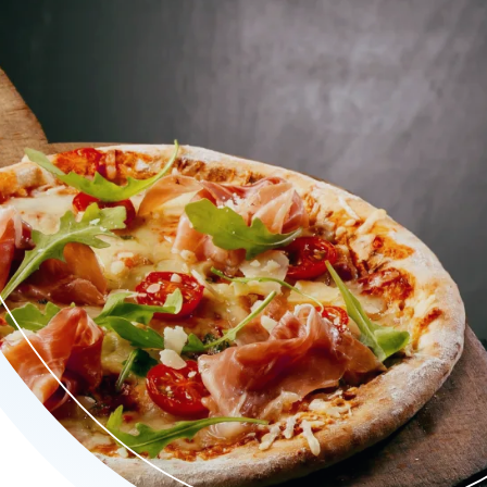
's, grillschotels, pasta's, broodjes, en meer. Geniet van smaakv