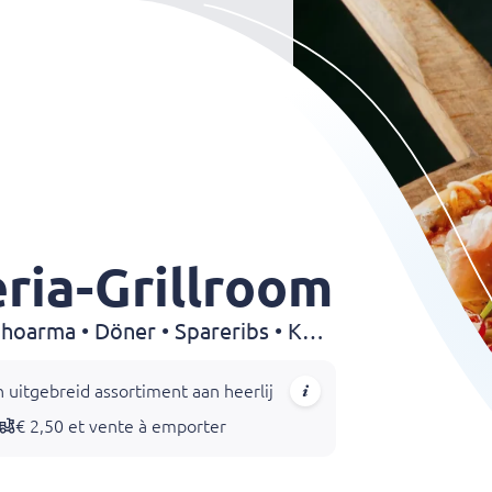
ria-Grillroom
Pizza • Grillroom • Pasta • Shoarma • Döner • Spareribs • Kebab • Dürüm • Kapsalon
 uitgebreid assortiment aan heerlijke gerechten, waaronder pizza
€ 2,50 et vente à emporter