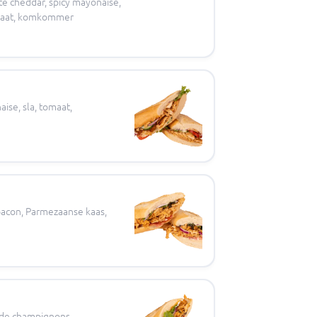
te cheddar, spicy mayonaise,
tomaat, komkommer
ise, sla, tomaat,
 bacon, Parmezaanse kaas,
rde champignons,