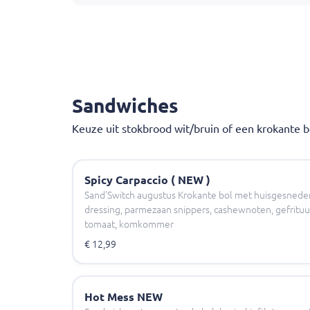
Onze
kip
is
halal
geslacht.
Afhaal tijden kunnen niet gewijzigd worden-On
Sandwiches
Keuze uit stokbrood wit/bruin of een krokante bo
Spicy Carpaccio ( NEW )
Sand'Switch augustus Krokante bol met huisgesneden
dressing, parmezaan snippers, cashewnoten, gefrituurd
tomaat, komkommer
€ 12,99
Hot Mess NEW