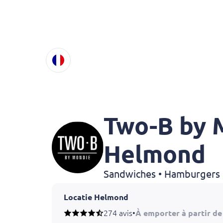
Two-B by 
Helmond
Sandwiches • Hamburgers • 
Locatie Helmond
274 avis
•
À emporter à partir de
Heeft u een allergie of dieetwens? Laat het o