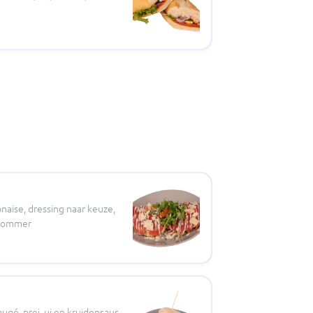
aise, dressing naar keuze,
mkommer
augé, prei, ui en kruidensaus.