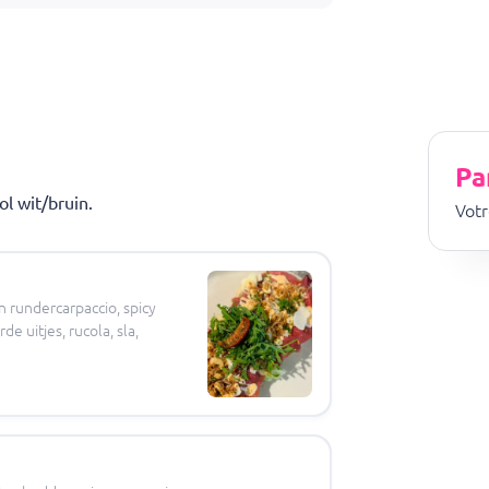
line bestellingen zijn uitsluitend voor take away!
Pa
l wit/bruin.
Votr
 rundercarpaccio, spicy
e uitjes, rucola, sla,