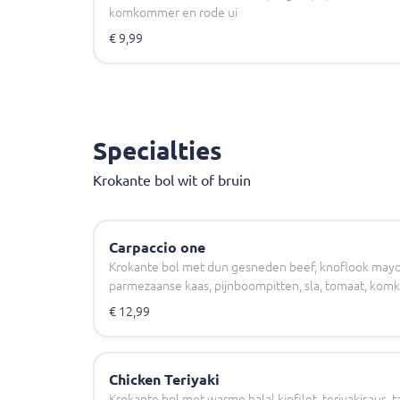
komkommer en rode ui
€ 9,99
Specialties
Krokante bol wit of bruin
Carpaccio one
Krokante bol met dun gesneden beef, knoflook mayon
parmezaanse kaas, pijnboompitten, sla, tomaat, ko
€ 12,99
Chicken Teriyaki
Krokante bol met warme halal kipfilet, teriyakisaus, t