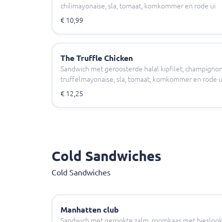
chilimayonaise, sla, tomaat, komkommer en rode ui
€ 10,99
The Truffle Chicken
Sandwich met geroosterde halal kipfilet, champigno
truffelmayonaise, sla, tomaat, komkommer en rode u
€ 12,25
Cold Sandwiches
Cold Sandwiches
Manhatten club
Sandwich met gerookte zalm, roomkaas met bieslook, 