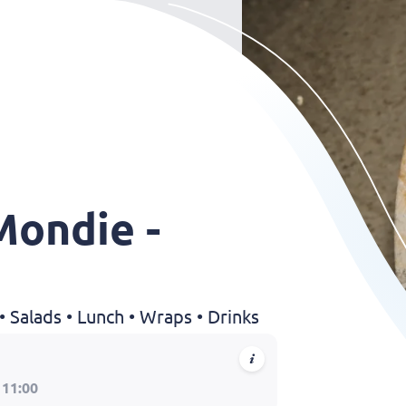
Mondie -
Salads • Lunch • Wraps • Drinks
 11:00
ns tevoren even weten via instructies ( we hebben geen glutenvr