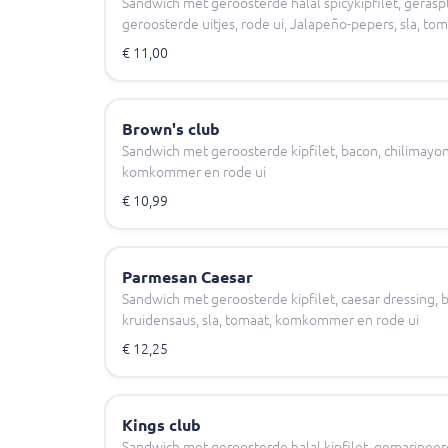
Sandwich met geroosterde halal spicykipfilet, gerasp
geroosterde uitjes, rode ui, Jalapeño-pepers, sla, 
€ 11,00
Brown's club
Sandwich met geroosterde kipfilet, bacon, chilimayona
komkommer en rode ui
€ 10,99
Parmesan Caesar
Sandwich met geroosterde kipfilet, caesar dressing,
kruidensaus, sla, tomaat, komkommer en rode ui
€ 12,25
Kings club
Sandwich met geroosterde halal kipfilet, gemarinee