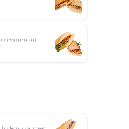
ns, Parmezaanse kaas,
i
kruidensaus, sla, tomaat,