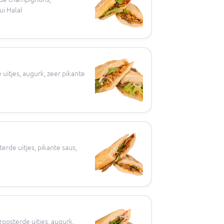
i Halal
uitjes, augurk, zeer pikante
erde uitjes, pikante saus,
roosterde uitjes, augurk,