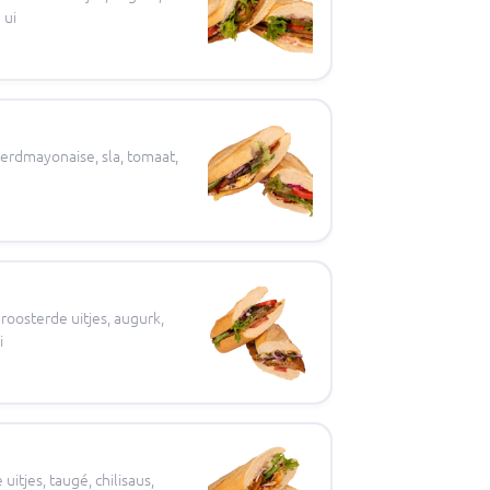
 ui
erdmayonaise, sla, tomaat,
roosterde uitjes, augurk,
i
itjes, taugé, chilisaus,