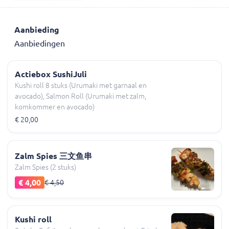
Aanbieding
Aanbiedingen
Actiebox SushiJuli
Kushi roll 8 stuks (Urumaki met garnaal en
avocado), Salmon Roll (Urumaki met zalm,
komkommer en avocado)
€ 20,00
Zalm Spies 三文鱼串
Zalm Spies (2 stuks)
€ 4,00
€ 4,50
Kushi roll