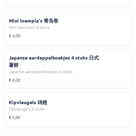
Mini loempia's 青岛卷
Mini loempia's 8 stuks
€ 4,00
Japanse aardappelkoekjes 4 stuks 日式
薯餅
Japanse aardappelkoekjes 4 stuks
€ 4,00
Kipvleugels 鸡翅
Kipvleugels 6 stuks
€ 5,00