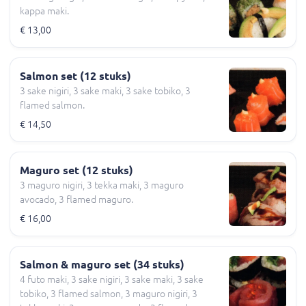
kappa maki.
€ 13,00
Salmon set (12 stuks)
3 sake nigiri, 3 sake maki, 3 sake tobiko, 3
flamed salmon.
€ 14,50
Maguro set (12 stuks)
3 maguro nigiri, 3 tekka maki, 3 maguro
avocado, 3 flamed maguro.
€ 16,00
Salmon & maguro set (34 stuks)
4 futo maki, 3 sake nigiri, 3 sake maki, 3 sake
tobiko, 3 flamed salmon, 3 maguro nigiri, 3