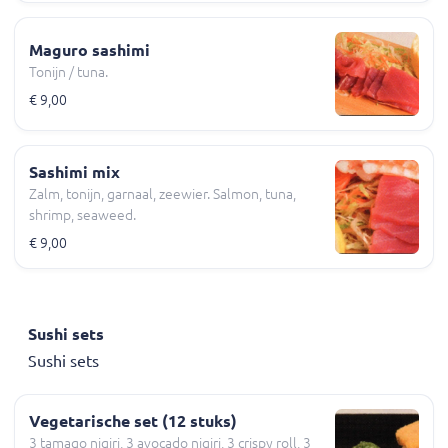
Maguro sashimi
Tonijn / tuna.
€ 9,00
Sashimi mix
Zalm, tonijn, garnaal, zeewier. Salmon, tuna,
shrimp, seaweed.
€ 9,00
Sushi sets
Sushi sets
Vegetarische set (12 stuks)
3 tamago nigiri, 3 avocado nigiri, 3 crispy roll, 3