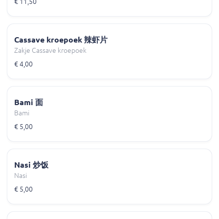
€ 11,50
Cassave kroepoek 辣虾片
Zakje Cassave kroepoek
€ 4,00
Bami 面
Bami
€ 5,00
Nasi 炒饭
Nasi
€ 5,00