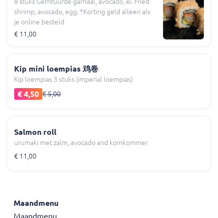
8 stuks Gefrituurde garnaal, avocado, ei. Fried
shrimp, avocado, egg. *Korting geld alleen als
je online besteld
€ 11,00
Kip mini loempias 鸡卷
Kip loempias 3 stuks (imperial loempias)
€ 4,50
€ 5,00
Salmon roll
urumaki met zalm, avocado and komkommer
€ 11,00
Maandmenu
Maandmenu