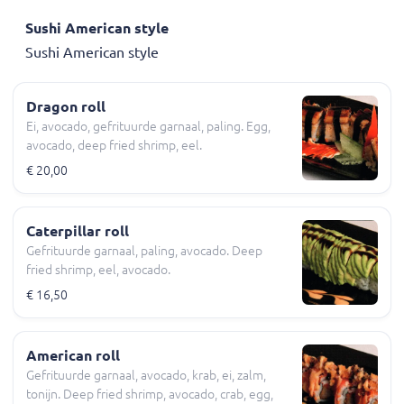
Sushi American style
Sushi American style
Dragon roll
Ei, avocado, gefrituurde garnaal, paling. Egg,
avocado, deep fried shrimp, eel.
€ 20,00
Caterpillar roll
Gefrituurde garnaal, paling, avocado. Deep
fried shrimp, eel, avocado.
€ 16,50
American roll
Gefrituurde garnaal, avocado, krab, ei, zalm,
tonijn. Deep fried shrimp, avocado, crab, egg,