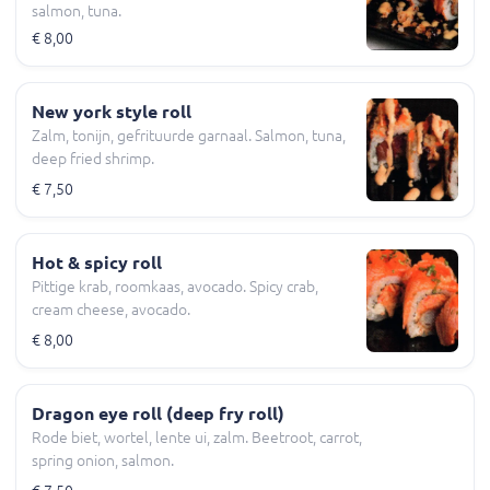
salmon, tuna.
€ 8,00
New york style roll
Zalm, tonijn, gefrituurde garnaal. Salmon, tuna,
deep fried shrimp.
€ 7,50
Hot & spicy roll
Pittige krab, roomkaas, avocado. Spicy crab,
cream cheese, avocado.
€ 8,00
Dragon eye roll (deep fry roll)
Rode biet, wortel, lente ui, zalm. Beetroot, carrot,
spring onion, salmon.