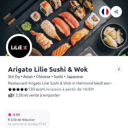
Arigato Lilie Sushi & Wok
Stir fry • Asian • Chinese • Sushi • Japanese
Restaurant Arigato Lilie Sushi & Wok in Helmond biedt een uitgebreid
130 avis
•
Livraison à partir de 16:30
•
€ 5,00 et vente à emporter
0.50
€ 0,50 de réduction
Se termine le zondag 07-02