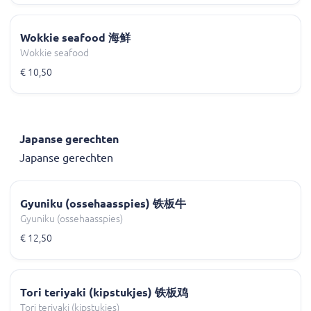
Wokkie seafood 海鲜
Wokkie seafood
€ 10,50
Japanse gerechten
Japanse gerechten
Gyuniku (ossehaasspies) 铁板牛
Gyuniku (ossehaasspies)
€ 12,50
Tori teriyaki (kipstukjes) 铁板鸡
Tori teriyaki (kipstukjes)