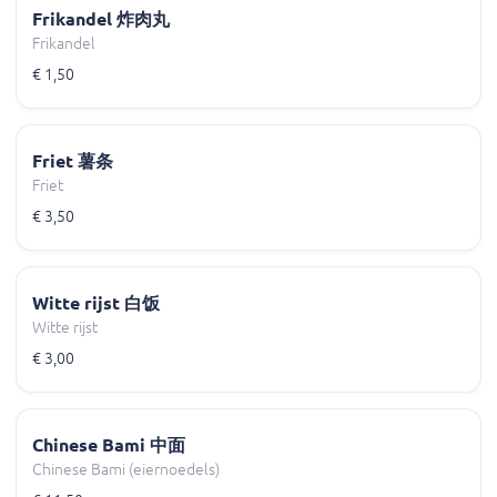
Frikandel 炸肉丸
Frikandel
€ 1,50
Friet 薯条
Friet
€ 3,50
Witte rijst 白饭
Witte rijst
€ 3,00
Chinese Bami 中面
Chinese Bami (eiernoedels)