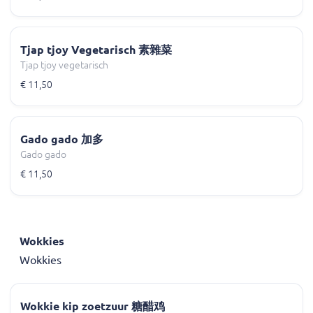
Tjap tjoy Vegetarisch 素雜菜
Tjap tjoy vegetarisch
€ 11,50
Gado gado 加多
Gado gado
€ 11,50
Wokkies
Wokkies
Wokkie kip zoetzuur 糖醋鸡