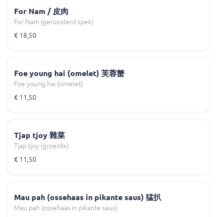
For Nam / 皮肉
For Nam (geroosterd spek)
€ 18,50
Foe young hai (omelet) 芙蓉蟹
Foe young hai (omelet)
€ 11,50
Tjap tjoy 雜菜
Tjap tjoy (groente)
€ 11,50
Mau pah (ossehaas in pikante saus) 猛扒
Mau pah (ossehaas in pikante saus)