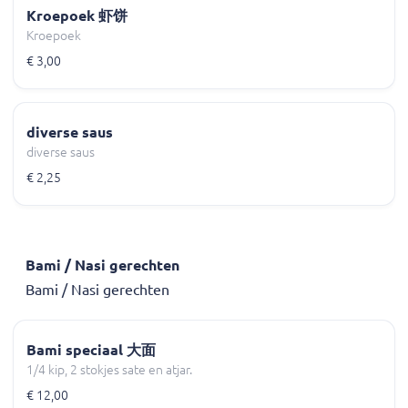
Kroepoek 虾饼
Kroepoek
€ 3,00
diverse saus
diverse saus
€ 2,25
Bami / Nasi gerechten
Bami / Nasi gerechten
Bami speciaal 大面
1/4 kip, 2 stokjes sate en atjar.
€ 12,00