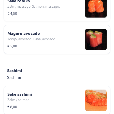
Sake tobiko
Zalm, massago. Salmon, massago.
€ 4,50
Maguro avocado
Tonijn, avocado. Tuna, avocado.
€ 5,00
Sashimi
Sashimi
Sake sashimi
Zalm / salmon.
€ 8,00