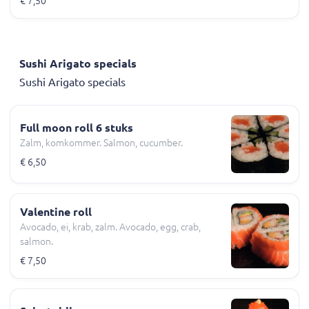
€ 7,50
Sushi Arigato specials
Sushi Arigato specials
Full moon roll 6 stuks
Zalm, komkommer. Salmon, cucumber.
€ 6,50
Valentine roll
Avocado, ei, krab, zalm. Avocado, egg, crab,
salmon.
€ 7,50