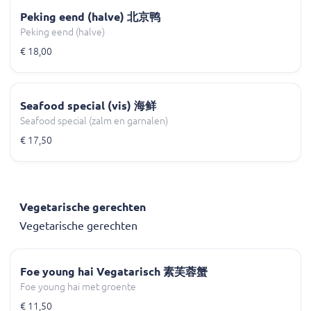
Peking eend (halve) 北京鸭
Peking eend (halve)
€ 18,00
Seafood special (vis) 海鲜
Seafood special (zalm en garnalen)
€ 17,50
Vegetarische gerechten
Vegetarische gerechten
Foe young hai Vegatarisch 素芙蓉蟹
Foe young hai met groente
€ 11,50