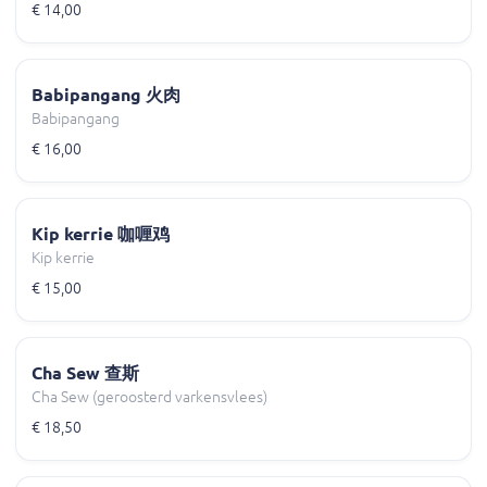
€ 14,00
Babipangang 火肉
Babipangang
€ 16,00
Kip kerrie 咖喱鸡
Kip kerrie
€ 15,00
Cha Sew 查斯
Cha Sew (geroosterd varkensvlees)
€ 18,50