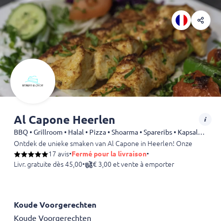
Al Capone Heerlen
BBQ • Grillroom • Halal • Pizza • Shoarma • Spareribs • Kapsalon • Chicken • Döner • Dürüm • Kebab • Fries • Drinks
Ontdek de unieke smaken van Al Capone in Heerlen! Onze houtskoolbar
17 avis
•
Fermé pour la livraison
•
Livr. gratuite dès 45,00
•
€ 3,00 et vente à emporter
Koude Voorgerechten
Koude Voorgerechten