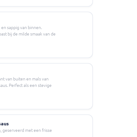
 en sappig van binnen.
past bij de milde smaak van de
ant van buiten en mals van
us. Perfect als een stevige
saus
n, geserveerd met een frisse