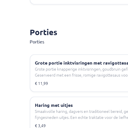
Porties
Porties
Grote portie inktvisringen met ravigottes
Grote portie knapperige inktvisringen, goudbruin gef
Geserveerd met een frisse, romige ravigottesaus vo
€ 11,99
Haring met uitjes
Smaakvolle haring, dagvers en traditioneel bereid, 
fijngesneden uitjes. Een echte traktatie voor de liefh
€ 3,49