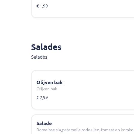
€ 1,99
Salades
Salades
Olijven bak
Olijven bak
€ 2,99
Salade
Romeinse sla,peterselie,rode uien, tomaat en komkom