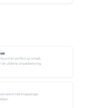
aus
rituurd en perfect op smaak.
or de ultieme smaakbeleving.
geserveerd met knapperige,
ebber.