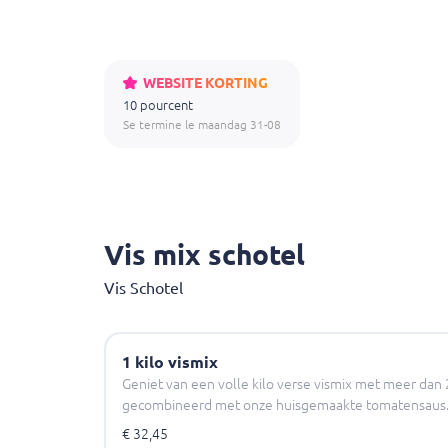
WEBSITE KORTING
10 pourcent
Se termine le maandag 31-08
Vis mix schotel
Vis Schotel
1 kilo vismix
Geniet van een volle kilo verse vismix met meer dan 2
gecombineerd met onze huisgemaakte tomatensaus
€ 32,45