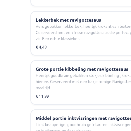
Lekkerbek met ravigottesaus
Vers gebakken lekkerbek, heerlijk krokant van buiten
Geserveerd met een frisse ravigottesaus die perfect 
vis. Een echte klassieker.
€ 4,49
Grote portie kibbeling met ravigottesaus
Heerlijk goudbruin gebakken stukjes kibbeling , krok
binnen. Geserveerd met een bakje romige Ravigottesa
maaltijd
€ 11,99
Middel portie inktvisringen met ravigotte
Licht knapperige, goudbruin gefrituurde inktvisringe
ravigottesaus, perfect als snack.