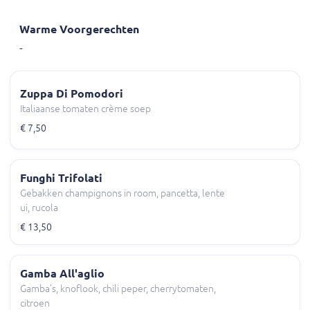
Warme Voorgerechten
-
Zuppa Di Pomodori
Italiaanse tomaten crème soep
€ 7,50
Funghi Trifolati
Gebakken champignons in room, pancetta, lente
ui, rucola
€ 13,50
Gamba All'aglio
Gamba’s, knoflook, chili peper, cherrytomaten,
citroen