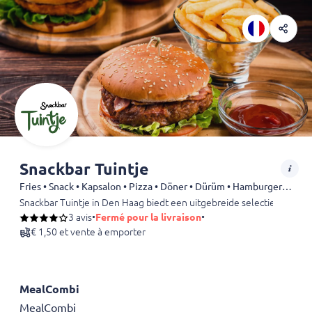
Snackbar Tuintje
Fries • Snack • Kapsalon • Pizza • Döner • Dürüm • Hamburgers • Shoarma
Snackbar Tuintje in Den Haag biedt een uitgebreide selectie aan heerl
3 avis
•
Fermé pour la livraison
•
€ 1,50 et vente à emporter
MealCombi
MealCombi