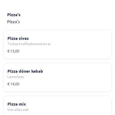
Pizza's
Pizza's
Pizza sivas
Turkse knoflookworst en ei
€ 13,00
Pizza döner kebab
Lamsvlees
€ 14,00
Pizza mix
Van alles wat