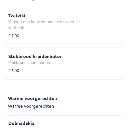
Tzatziki
Yoghurt met komkommer en een vleugje
knoflook
€ 7,00
Stokbrood kruidenboter
Stokbrood kruidenboter
€ 6,00
Warme voorgerechten
Warme voorgerechten
Dolmadakia