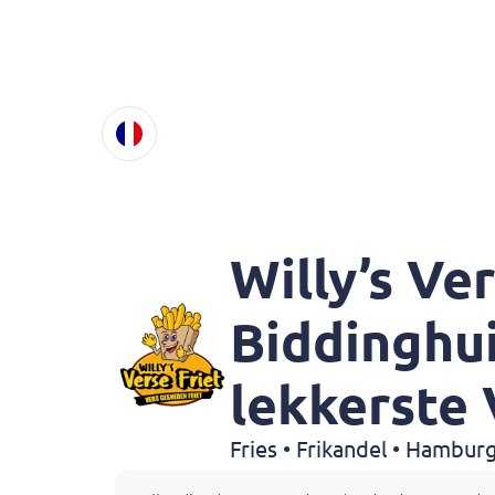
Willy’s Ver
Biddinghu
lekkerste 
Fries • Frikandel • Hambur