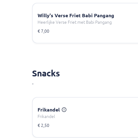
Willy's Verse Friet Babi Pangang
Heerlijke Verse Friet met Babi Pangang
€ 7,00
Snacks
-
Frikandel
Frikandel
€ 2,50