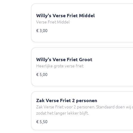
Willy's Verse Friet Middel
Verse Friet Middel
€ 3,00
Willy's Verse Friet Groot
Heerlijke grote verse friet
€ 5,00
Zak Verse Friet 2 personen
Zak Verse Friet voor 2 personen. Standaard doen wij 
zodat het langer lekker blijft.
€ 5,50