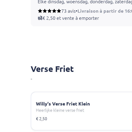
Elke dinsdag, woensdag, donderdag, zaterda
Elke vrijdag standplaats de Kajuit in Dronten
73 avis
•
Livraison à partir de 16
€ 2,50 et vente à emporter
Verse Friet
-
Willy's Verse Friet Klein
Heerlijke kleine verse friet
€ 2,50