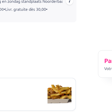
g en zondag standplaats Noorderbaan
:00
•
Livr. gratuite dès 30,00
•
Pa
Votr