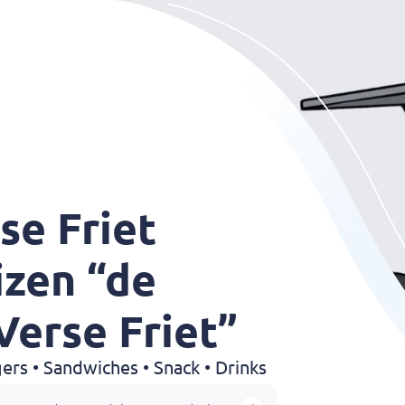
se Friet
izen “de
Verse Friet”
gers • Sandwiches • Snack • Drinks