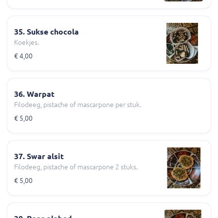
35. Sukse chocola
Koekjes.
€ 4,00
36. Warpat
Filodeeg, pistache of mascarpone per stuk.
€ 5,00
37. Swar alsit
Filodeeg, pistache of mascarpone 2 stuks.
€ 5,00