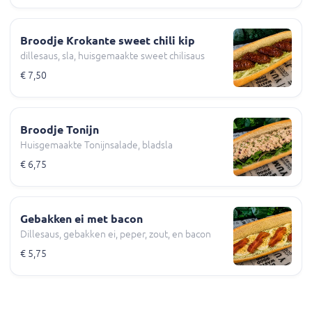
Broodje Krokante sweet chili kip
dillesaus, sla, huisgemaakte sweet chilisaus
€ 7,50
Broodje Tonijn
Huisgemaakte Tonijnsalade, bladsla
€ 6,75
Gebakken ei met bacon
Dillesaus, gebakken ei, peper, zout, en bacon
€ 5,75