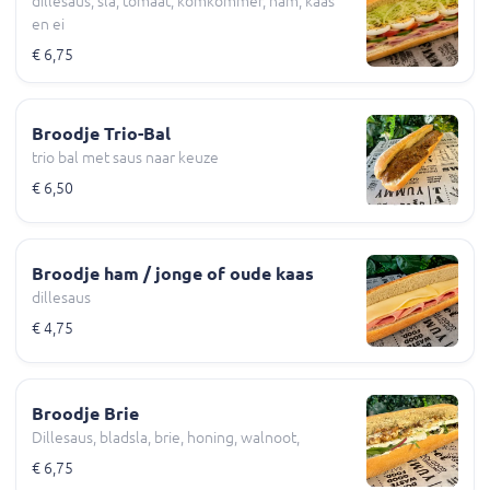
dillesaus, sla, tomaat, komkommer, ham, kaas
en ei
€ 6,75
Broodje Trio-Bal
trio bal met saus naar keuze
€ 6,50
Broodje ham / jonge of oude kaas
dillesaus
€ 4,75
Broodje Brie
Dillesaus, bladsla, brie, honing, walnoot,
€ 6,75