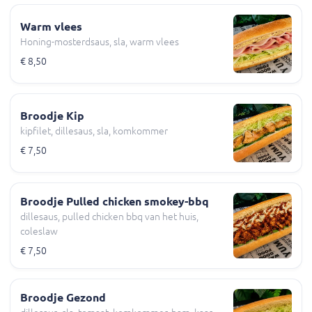
Warm vlees
Honing-mosterdsaus, sla, warm vlees
€ 8,50
Broodje Kip
kipfilet, dillesaus, sla, komkommer
€ 7,50
Broodje Pulled chicken smokey-bbq
dillesaus, pulled chicken bbq van het huis,
coleslaw
€ 7,50
Broodje Gezond