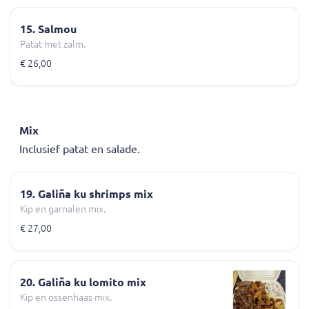
15. Salmou
Patat met zalm.
€ 26,00
Mix
Inclusief patat en salade​.
19. Galiña ku shrimps mix
Kip en garnalen mix.
€ 27,00
20. Galiña ku lomito mix
Kip en ossenhaas mix.