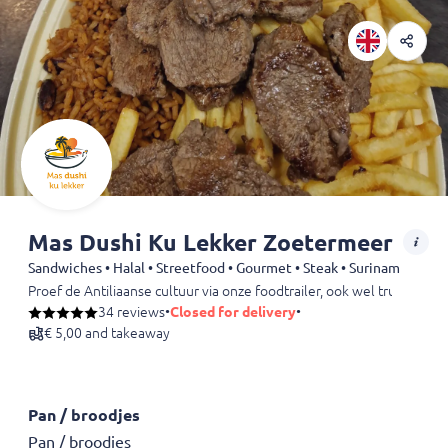
Mas Dushi Ku Lekker Zoetermeer
Sandwiches • Halal • Streetfood • Gourmet • Steak • Surinam
Proef de Antiliaanse cultuur via onze foodtrailer, ook wel truk’i p
Onze foodtrailer is meer dan alleen een keuken op wielen; het is een
34 reviews
•
Closed for delivery
•
€ 5,00 and takeaway
Pan / broodjes
Pan / broodjes