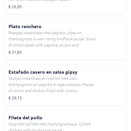
€ 26,95
Plato ranchero
Reepjes ossenhaas met paprika, uitjes en
champignons in een romig knoflooksausje. Slices
of sirloin steak with paprika, onions and
mushroom in a creamy garlic sauce.
€ 31,85
Estafado casero en salsa gipsy
Stukjes ossenhaas en kipfilet met uien
champignons en paprika in zigeunersaus. Pieces
of sirloin and chicken fillet with onions,
mushrooms and paprika in gipsy sauce.
€ 29,15
Filete del pollo
Gegrilde kipfilet met champignonsaus. Grilled
chicken with mushroom sauce.