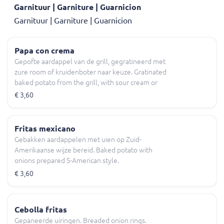
Garnituur | Garniture | Guarnicion
Garnituur | Garniture | Guarnicion
Papa con crema
Gepofte aardappel van de grill, gegratineerd met
zure room of kruidenboter naar keuze. Gratinated
baked potato from the grill, with sour cream or
herb butter to your own choice.
€ 3,60
Fritas mexicano
Gebakken aardappelen met uien op Zuid-
Amerikaanse wijze bereid. Baked potato with
onions prepared S-American style.
€ 3,60
Cebolla fritas
Gepaneerde uiringen. Breaded onion rings.