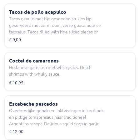
Tacos de pollo acapulco
Tacos gevuld met fijn gesneden stukjes kip
geserveerd met zure room, verse guacamole en
tacosaus. Tacos filled with fine sliced pieces of
chicken served with sour cream, fresh guacamole
€ 9,00
and taco sauce.
Coctel de camarones
Hollandse garnalen met whiskysaus. Dutch
shrimps with whisky sauce.
€ 10,95
Escabeche pescados
Overheerlijke gebakken inktvisringen in knoflook
en pittige tomatensaus naar traditioneel
Argentijns recept. Delicious squid rings in garlic
and spicy tomato sauce in traditional Argentinian
€ 12,00
style.