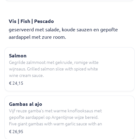
Vis | Fish | Pescado
geserveerd met salade, koude sauzen en gepofte
aardappel met zure room.
Salmon
Gegrilde zalmmoot met gekruide, romige witte
wijnsaus. Grilled salmon slice with spiced white
wine cream sauce.
€ 24,15
Gambas al ajo
Vijf reuze gamba’s met warme knoflooksaus met
gepofte aardappel op Argentijnse wijze bereid.
Five giant gambas with warm garlic sauce with an
Argentinian style baked potato.
€ 26,95