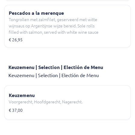
Pescados a la merenque
Tongrollen met zalmfilet, geserveerd met witte
wijnsaus op Argentijnse wijze bereid. Sole rolls
filled with salmon, served with white wine sauce
Argentinian style.
€ 26,95
Keuzemenu | Selection | Electión de Menu
Keuzemenu | Selection | Electión de Menu
Keuzemenu
Voorgerecht, Hoofdgerecht, Nagerecht.
€ 37,00