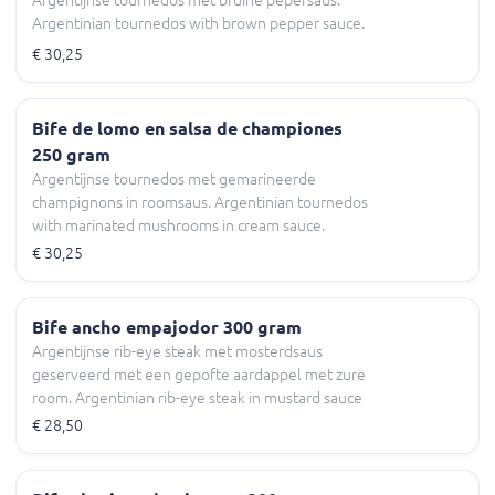
Argentinian tournedos with brown pepper sauce.
€ 30,25
Bife de lomo en salsa de championes
250 gram
Argentijnse tournedos met gemarineerde
champignons in roomsaus. Argentinian tournedos
with marinated mushrooms in cream sauce.
€ 30,25
Bife ancho empajodor 300 gram
Argentijnse rib-eye steak met mosterdsaus
geserveerd met een gepofte aardappel met zure
room. Argentinian rib-eye steak in mustard sauce
served with a baked potato and sour cream.
€ 28,50