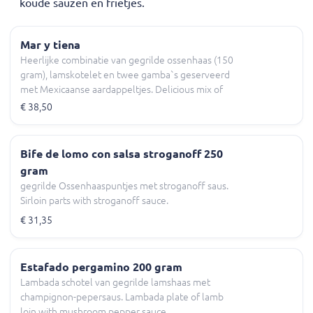
koude sauzen en frietjes.
Mar y tiena
Heerlijke combinatie van gegrilde ossenhaas (150
gram), lamskotelet en twee gamba`s geserveerd
met Mexicaanse aardappeltjes. Delicious mix of
grilled sirloin (150 gram) and lamb cutlet and two
€ 38,50
gambas served with Mexican potatoes.
Bife de lomo con salsa stroganoff 250
gram
gegrilde Ossenhaaspuntjes met stroganoff saus.
Sirloin parts with stroganoff sauce.
€ 31,35
Estafado pergamino 200 gram
Lambada schotel van gegrilde lamshaas met
champignon-pepersaus. Lambada plate of lamb
loin with mushroom pepper sauce.