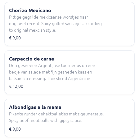
Chorizo Mexicano
Pittige gegrilde mexicaanse worstjes naar
origineel recept. Spicy grilled sausages according
to original mexcian style.
€ 9,00
Carpaccio de carne
Dun gesneden Argentijnse tournedos op een
bedje van salade met fijn gesneden kaas en
balsamico dressing. Thin sliced Argentinian
tournedos on a bed of salad with finely grated
€ 12,00
cheese and balsamic dressing.
Albondigas a la mama
Pikante runder gehaktballetjes met zigeunersaus.
Spicy beef meat balls with gipsy sauce.
€ 9,00