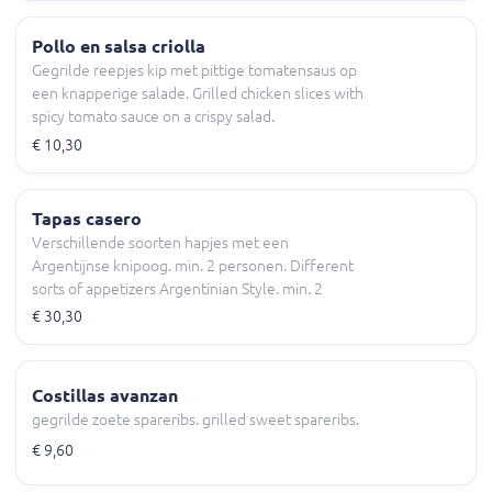
Pollo en salsa criolla
Gegrilde reepjes kip met pittige tomatensaus op
een knapperige salade. Grilled chicken slices with
spicy tomato sauce on a crispy salad.
€ 10,30
Tapas casero
Verschillende soorten hapjes met een
Argentijnse knipoog. min. 2 personen. Different
sorts of appetizers Argentinian Style. min. 2
persons.
€ 30,30
Costillas avanzan
gegrilde zoete spareribs. grilled sweet spareribs.
€ 9,60