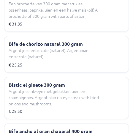
Een brochette van 300 gram met stukjes
ossenhaas, paprika, uien en een halve maïskolf. A
brochette of 300 gram with parts of sirloin,
paprika, onion and a half corn on the cob.
€ 31,85
Bife de chorizo natural 300 gram
Argentijnse entrecote (naturel). Argentinian
entrecote (naturel).
€ 25,25
Bistic el ginete 300 gram
Argentijnse rib-eye met gebakken uien en
champignons. Argentinian rib-eye steak with fried
onions and mushrooms.
€ 28,50
Bife ancho al gran chaparal 400 gram