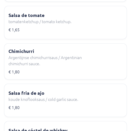
Salsa de tomate
tomatenketchup / tomato ketchup.
€ 1,65
Chimichurri
Argentijnse chimichurrisaus / Argentinian
chimichurri sauce.
€ 1,80
Salsa fria de ajo
koude knoflooksaus / cold garlic sauce.
€ 1,80
Salsa de cóctel de whiskey