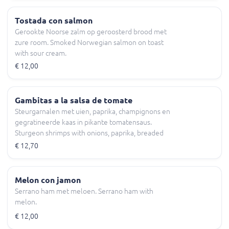
Tostada con salmon
Gerookte Noorse zalm op geroosterd brood met
zure room. Smoked Norwegian salmon on toast
with sour cream.
€ 12,00
Gambitas a la salsa de tomate
Steurgarnalen met uien, paprika, champignons en
gegratineerde kaas in pikante tomatensaus.
Sturgeon shrimps with onions, paprika, breaded
mushrooms and cheese in spicy tomato sauce.
€ 12,70
Melon con jamon
Serrano ham met meloen. Serrano ham with
melon.
€ 12,00