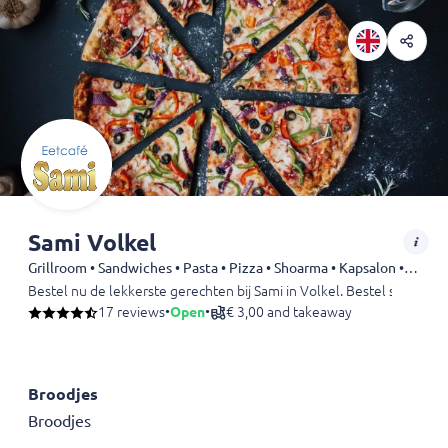
Sami Volkel
Grillroom • Sandwiches • Pasta • Pizza • Shoarma • Kapsalon • Chicken • Döner • Dürüm • Kebab • Snack • Schotels • Greek • Gyros
Bestel nu de lekkerste gerechten bij Sami in Volkel. Bestel snel en g
17 reviews
•
Open
•
€ 3,00 and takeaway
Broodjes
Broodjes