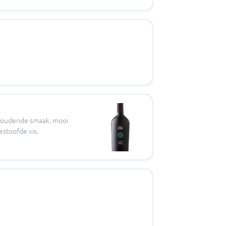
anhoudende smaak. mooi
estoofde vis.