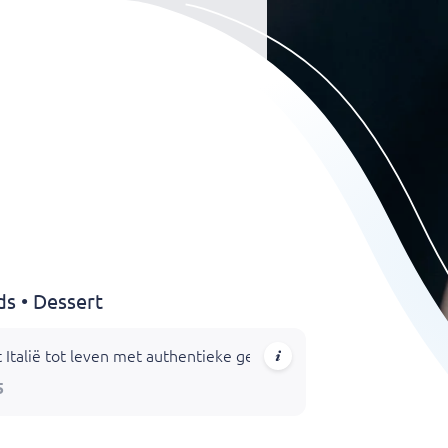
ads • Dessert
talië tot leven met authentieke gerechten vol passie en kwalit
5