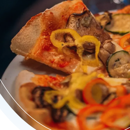
eit. Onze keuken brigade werkt met verse, pure ingrediënten voo