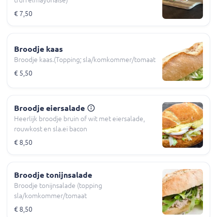
truffelmayonaise)
€ 7,50
Broodje kaas
Broodje kaas.(Topping; sla/komkommer/tomaat
€ 5,50
Broodje eiersalade
Heerlijk broodje bruin of wit met eiersalade,
rouwkost en sla.ei bacon
€ 8,50
Broodje tonijnsalade
Broodje tonijnsalade (topping
sla/komkommer/tomaat
€ 8,50