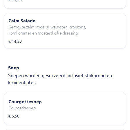
Zalm Salade
Gerookte zalm, rode ui, walnoten, croutons,
komkommer en mosterd-dille dressing.
€ 14,50
Soep
Soepen worden geserveerd inclusief stokbrood en
kruidenboter.
Courgettesoep
Courgettesoep
€ 6,50