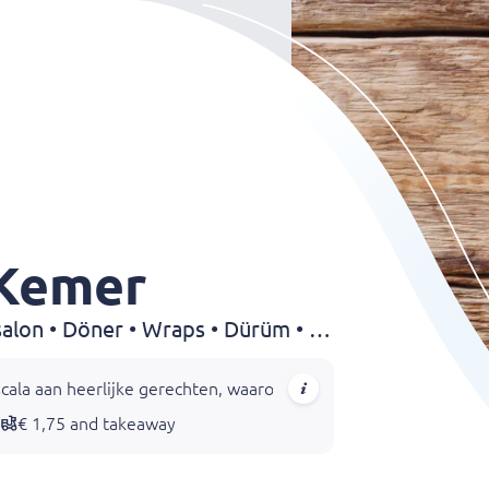
 Kemer
Grillroom • Shoarma • Kapsalon • Döner • Wraps • Dürüm • Kebab
ala aan heerlijke gerechten, waaronder doner, kipshoarma, lamss
€ 1,75 and takeaway