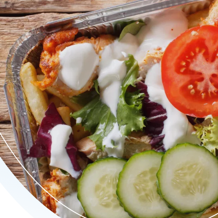
hoarma, hotchicken en falafel schotels, geserveerd met saus, pa