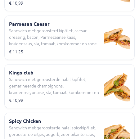
€ 10,99
Parmesan Caesar
Sandwich met geroosterd kipfilet, caesar
dressing, bacon, Parmezaanse kaas,
kruidensaus, sla, tomaat, komkommer en rode
ui
€ 11,25
Kings club
Sandwich met geroosterde halal kipfilet,
gemarineerde champignons,
kruidenmayonaise, sla, tomaat, komkommer en
rode ui
€ 10,99
Spicy Chicken
Sandwich met geroosterde halal spicykipfilet,
geroosterde uitjes, augurk, zeer pikante saus,