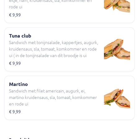
eitje, ham, kruidensaus, sla, komkommer en
rode ui
€ 9,99
Tuna club
Sandwich met tonijnsalade, kappertjes, augurk,
kruidensaus, sla, tomaat, komkommer en rode
ui ( in de tonijnsalade van dit broodje is ui
verwerkt )
€ 9,99
Martino
Sandwich met filet americain, augurk, ei,
martino kruidensaus, sla, tomaat, komkommer
en rode ui
€ 9,99