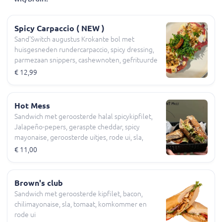
Spicy Carpaccio ( NEW )
Sand'Switch augustus Krokante bol met
huisgesneden rundercarpaccio, spicy dressing,
parmezaan snippers, cashewnoten, gefrituurde
uitjes, rucola, sla, tomaat, komkommer
€ 12,99
Hot Mess
Sandwich met geroosterde halal spicykipfilet,
Jalapeño-pepers, geraspte cheddar, spicy
mayonaise, geroosterde uitjes, rode ui, sla,
tomaat, komkommer
€ 11,00
Brown's club
Sandwich met geroosterde kipfilet, bacon,
chilimayonaise, sla, tomaat, komkommer en
rode ui