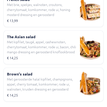
Met brie, spekjes, walnoten, croutons,
cherrytomaat, komkommer, rode ui, honing
mosterd dressing en geroosterd
knoflookbrood
€ 13,99
The Asian salad
Met kipfilet, taugé, appel, cashewnoten,
cherrytomaat, komkommer, rode ui, bacon, chili
mango dressing en geroosterd knoflookbrood
€ 14,25
Brown's salad
Met geroosterde halal kipfilet, champignons,
appel, cherry tomaat, komkommer, rode ui,
walnoten, kruiden dressing en geroosterd
knoflookbrood
€ 14,25