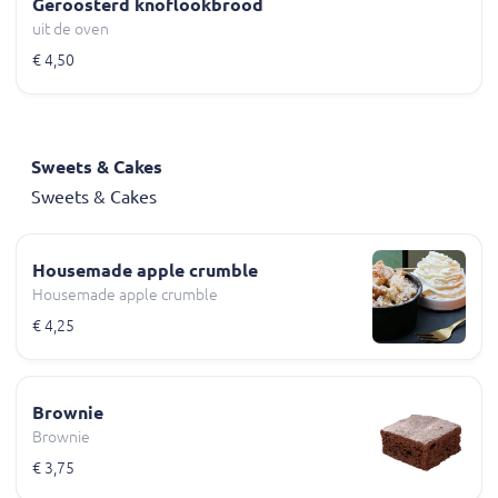
Geroosterd knoflookbrood
uit de oven
€ 4,50
Sweets & Cakes
Sweets & Cakes
Housemade apple crumble
Housemade apple crumble
€ 4,25
Brownie
Brownie
€ 3,75