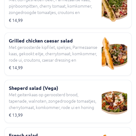
pijnboompitten, cherry tomaat, komkommer,
zongedroogde tomaatjes, croutons en
geroosterd pesto brood
€ 14,99
Grilled chicken caesar salad
Met geroosterde kipfilet, spekjes, Parmezaanse
kaas, gekookt eitje, cherrytomaat, komkommer,
rode ui, croutons, caesar dressing en
geroosterd knoflookbrood
€ 14,99
Sheperd salad (Vega)
Met geitenkaas op geroosterd brood,
tapenade, walnoten, zongedroogde tomaatjes,
cherrytomaat, komkommer, rode ui en honing
mosterd dressing
€ 13,99
French salad