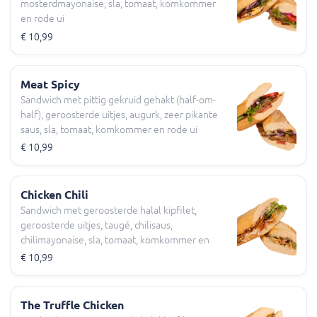
mosterdmayonaise, sla, tomaat, komkommer
en rode ui
€ 10,99
Meat Spicy
Sandwich met pittig gekruid gehakt (half-om-
half), geroosterde uitjes, augurk, zeer pikante
saus, sla, tomaat, komkommer en rode ui
€ 10,99
Chicken Chili
Sandwich met geroosterde halal kipfilet,
geroosterde uitjes, taugé, chilisaus,
chilimayonaise, sla, tomaat, komkommer en
rode ui
€ 10,99
The Truffle Chicken