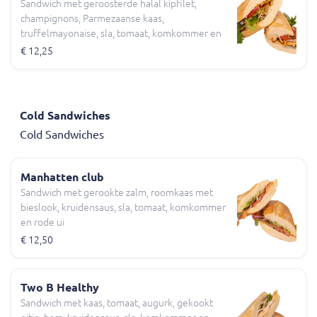
Sandwich met geroosterde halal kipfilet,
champignons, Parmezaanse kaas,
truffelmayonaise, sla, tomaat, komkommer en
rode ui
€ 12,25
Cold Sandwiches
Cold Sandwiches
Manhatten club
Sandwich met gerookte zalm, roomkaas met
bieslook, kruidensaus, sla, tomaat, komkommer
en rode ui
€ 12,50
Two B Healthy
Sandwich met kaas, tomaat, augurk, gekookt