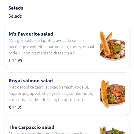
Salads
Salads
M's Favourite salad
Met geroosterde kipfilet, avocado smash,
bacon, gekookt eitje, parmezaan, cherrytomaat,
rode ui, honing mosterd dressing en
geroosterd pesto brood
€ 14,99
Royal salmon salad
Met gerookte zalm, avocado smash, rode ui,
kappertjes, appel, cherrytomaat, komkommer,
croutons, kruiden dressing en geroosterd
knoflookbrood
€ 14,99
The Carpaccio salad
Met dun gesneden beef, Parmezaanse kaas,