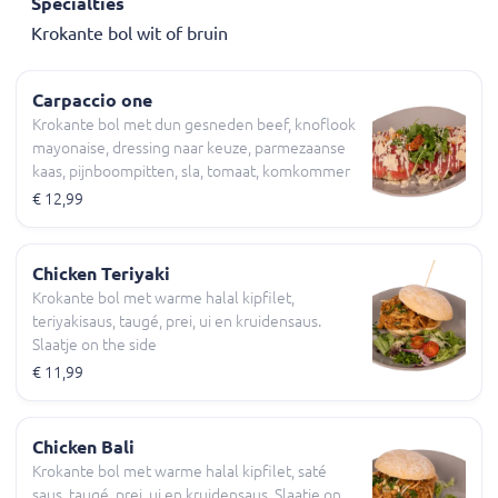
Specialties
Krokante bol wit of bruin
Carpaccio one
Krokante bol met dun gesneden beef, knoflook
mayonaise, dressing naar keuze, parmezaanse
kaas, pijnboompitten, sla, tomaat, komkommer
€ 12,99
Chicken Teriyaki
Krokante bol met warme halal kipfilet,
teriyakisaus, taugé, prei, ui en kruidensaus.
Slaatje on the side
€ 11,99
Chicken Bali
Krokante bol met warme halal kipfilet, saté
saus, taugé, prei, ui en kruidensaus. Slaatje on