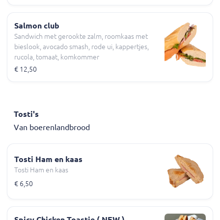
Salmon club
Sandwich met gerookte zalm, roomkaas met
bieslook, avocado smash, rode ui, kappertjes,
rucola, tomaat, komkommer
€ 12,50
Tosti's
Van boerenlandbrood
Tosti Ham en kaas
Tosti Ham en kaas
€ 6,50
Spicy Chicken Toastie ( NEW )