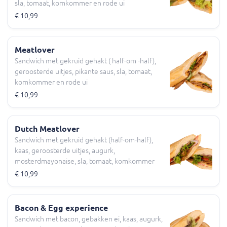
sla, tomaat, komkommer en rode ui
€ 10,99
Meatlover
Sandwich met gekruid gehakt ( half-om -half),
geroosterde uitjes, pikante saus, sla, tomaat,
komkommer en rode ui
€ 10,99
Dutch Meatlover
Sandwich met gekruid gehakt (half-om-half),
kaas, geroosterde uitjes, augurk,
mosterdmayonaise, sla, tomaat, komkommer
en rode ui
€ 10,99
Bacon & Egg experience
Sandwich met bacon, gebakken ei, kaas, augurk,