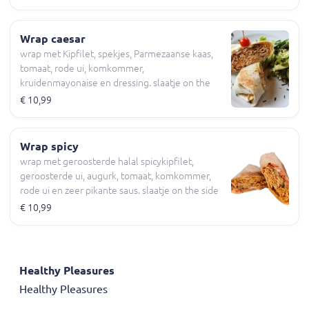
Wrap caesar
wrap met Kipfilet, spekjes, Parmezaanse kaas,
tomaat, rode ui, komkommer,
kruidenmayonaise en dressing. slaatje on the
side
€ 10,99
Wrap spicy
wrap met geroosterde halal spicykipfilet,
geroosterde ui, augurk, tomaat, komkommer,
rode ui en zeer pikante saus. slaatje on the side
€ 10,99
Healthy Pleasures
Healthy Pleasures