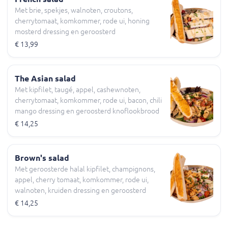
Met brie, spekjes, walnoten, croutons,
cherrytomaat, komkommer, rode ui, honing
mosterd dressing en geroosterd
knoflookbrood
€ 13,99
The Asian salad
Met kipfilet, taugé, appel, cashewnoten,
cherrytomaat, komkommer, rode ui, bacon, chili
mango dressing en geroosterd knoflookbrood
€ 14,25
Brown's salad
Met geroosterde halal kipfilet, champignons,
appel, cherry tomaat, komkommer, rode ui,
walnoten, kruiden dressing en geroosterd
knoflookbrood
€ 14,25