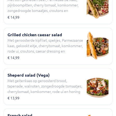
pijnboompitten, cherry tomaat, komkommer,
zongedroogde tomaatjes, croutons en
geroosterd pesto brood
€ 14,99
Grilled chicken caesar salad
Met geroosterde kipfilet, spekjes, Parmezaanse
kaas, gekookt eitje, cherrytomaat, komkommer,
rode ui, croutons, caesar dressing en
geroosterd knoflookbrood
€ 14,99
Sheperd salad (Vega)
Met geitenkaas op geroosterd brood,
tapenade, walnoten, zongedroogde tomaatjes,
cherrytomaat, komkommer, rode ui en honing
mosterd dressing
€ 13,99
French salad