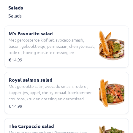
Salads
Salads
M's Favourite salad
Met geroosterde kipfilet, avocado smash,
bacon, gekookt eitje, parmezaan, cherrytomaat,
rode ui, honing mosterd dressing en
geroosterd pesto brood
€ 14,99
Royal salmon salad
Met gerookte zalm, avocado smash, rode ui,
kappertjes, appel, cherrytomaat, komkommer,
croutons, kruiden dressing en geroosterd
knoflookbrood
€ 14,99
The Carpaccio salad
Met dun gesneden beef, Parmezaanse kaas,