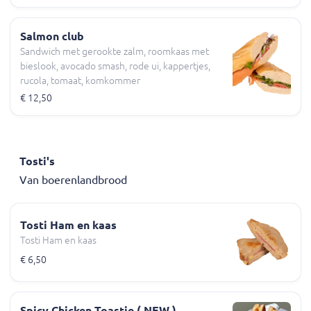
Salmon club
Sandwich met gerookte zalm, roomkaas met
bieslook, avocado smash, rode ui, kappertjes,
rucola, tomaat, komkommer
€ 12,50
Tosti's
Van boerenlandbrood
Tosti Ham en kaas
Tosti Ham en kaas
€ 6,50
Spicy Chicken Toastie ( NEW )