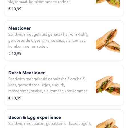
sla, tomaat, komkommer en rode ui
€ 10,99
Meatlover
Sandwich met gekruid gehakt ( half-om -half),
geroosterde uitjes, pikante saus, sla, tomaat,
komkommer en rode ui
€ 10,99
Dutch Meatlover
Sandwich met gekruid gehakt (half-om-half),
kaas, geroosterde uitjes, augurk,
mosterdmayonaise, sla, tomaat, komkommer
en rode ui
€ 10,99
Bacon & Egg experience
Sandwich met bacon, gebakken ei, kaas, augurk,