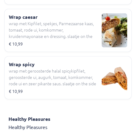
Wrap caesar
wrap met Kipfilet, spekjes, Parmezaanse kaas,
tomaat, rode ui, komkommer,
kruidenmayonaise en dressing. slaatje on the
side
€ 10,99
Wrap spicy
wrap met geroosterde halal spicykipfilet,
geroosterde ui, augurk, tomaat, komkommer,
rode ui en zeer pikante saus. slaatje on the side
€ 10,99
Healthy Pleasures
Healthy Pleasures