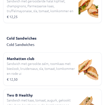
Sandwich met geroosterde halal kipfilet,
champignons, Parmezaanse kaas,
truffelmayonaise, sla, tomaat, komkommer en
rode ui
€ 12,25
Cold Sandwiches
Cold Sandwiches
Manhatten club
Sandwich met gerookte zalm, roomkaas met
bieslook, kruidensaus, sla, tomaat, komkommer
en rode ui
€ 12,50
Two B Healthy
Sandwich met kaas, tomaat, augurk, gekookt