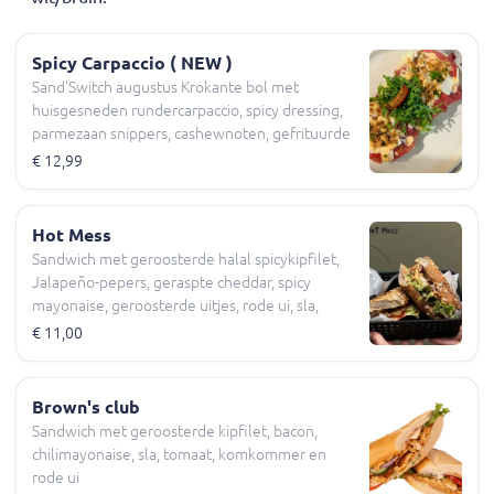
Spicy Carpaccio ( NEW )
Sand'Switch augustus Krokante bol met
huisgesneden rundercarpaccio, spicy dressing,
parmezaan snippers, cashewnoten, gefrituurde
uitjes, rucola, sla, tomaat, komkommer
€ 12,99
Hot Mess
Sandwich met geroosterde halal spicykipfilet,
Jalapeño-pepers, geraspte cheddar, spicy
mayonaise, geroosterde uitjes, rode ui, sla,
tomaat, komkommer
€ 11,00
Brown's club
Sandwich met geroosterde kipfilet, bacon,
chilimayonaise, sla, tomaat, komkommer en
rode ui