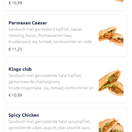
€ 10,99
Parmesan Caesar
Sandwich met geroosterd kipfilet, caesar
dressing, bacon, Parmezaanse kaas,
kruidensaus, sla, tomaat, komkommer en rode
ui
€ 11,25
Kings club
Sandwich met geroosterde halal kipfilet,
gemarineerde champignons,
kruidenmayonaise, sla, tomaat, komkommer en
rode ui
€ 10,99
Spicy Chicken
Sandwich met geroosterde halal spicykipfilet,
geroosterde uitjes, augurk, zeer pikante saus,