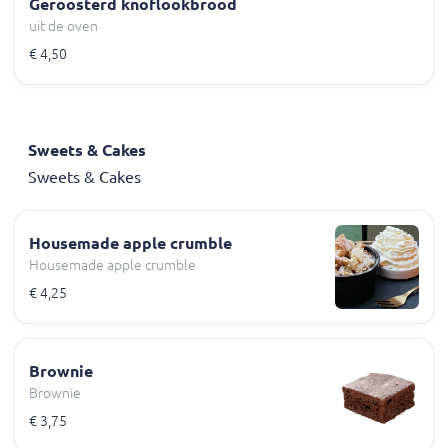
Geroosterd knoflookbrood
uit de oven
€ 4,50
Sweets & Cakes
Sweets & Cakes
Housemade apple crumble
Housemade apple crumble
€ 4,25
Brownie
Brownie
€ 3,75