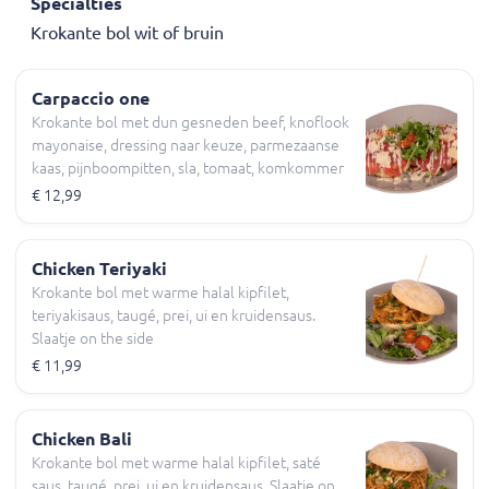
Specialties
Krokante bol wit of bruin
Carpaccio one
Krokante bol met dun gesneden beef, knoflook
mayonaise, dressing naar keuze, parmezaanse
kaas, pijnboompitten, sla, tomaat, komkommer
€ 12,99
Chicken Teriyaki
Krokante bol met warme halal kipfilet,
teriyakisaus, taugé, prei, ui en kruidensaus.
Slaatje on the side
€ 11,99
Chicken Bali
Krokante bol met warme halal kipfilet, saté
saus, taugé, prei, ui en kruidensaus. Slaatje on