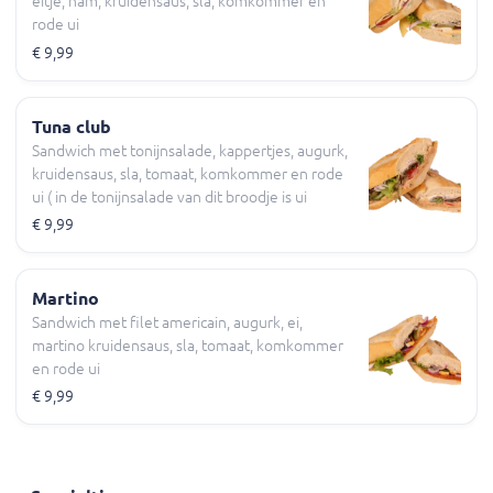
eitje, ham, kruidensaus, sla, komkommer en
rode ui
€ 9,99
Tuna club
Sandwich met tonijnsalade, kappertjes, augurk,
kruidensaus, sla, tomaat, komkommer en rode
ui ( in de tonijnsalade van dit broodje is ui
verwerkt )
€ 9,99
Martino
Sandwich met filet americain, augurk, ei,
martino kruidensaus, sla, tomaat, komkommer
en rode ui
€ 9,99