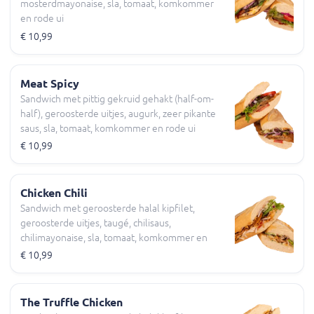
mosterdmayonaise, sla, tomaat, komkommer
en rode ui
€ 10,99
Meat Spicy
Sandwich met pittig gekruid gehakt (half-om-
half), geroosterde uitjes, augurk, zeer pikante
saus, sla, tomaat, komkommer en rode ui
€ 10,99
Chicken Chili
Sandwich met geroosterde halal kipfilet,
geroosterde uitjes, taugé, chilisaus,
chilimayonaise, sla, tomaat, komkommer en
rode ui
€ 10,99
The Truffle Chicken