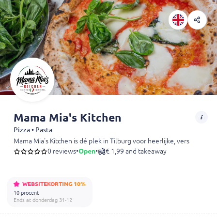
Mama Mia's Kitchen
Pizza • Pasta
Mama Mia's Kitchen is dé plek in Tilburg voor heerlijke, vers bereide 
0 reviews
•
Open
•
€ 1,99 and takeaway
WEBSITEKORTING 10%
10 procent
Ends at donderdag 31-12