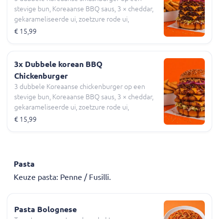
stevige bun, Koreaanse BBQ saus, 3 × cheddar,
gekarameliseerde ui, zoetzure rode ui,
krokante uitjes, sesamzaadjes,napa-kool, En
€ 15,99
portie widgets.
3x Dubbele korean BBQ
Chickenburger
3 dubbele Koreaanse chickenburger op een
stevige bun, Koreaanse BBQ saus, 3 × cheddar,
gekarameliseerde ui, zoetzure rode ui,
krokante uitjes, sesamzaadjes,napa-kool, en
€ 15,99
portie widgets
Pasta
Keuze pasta: Penne / Fusilli.
Pasta Bolognese