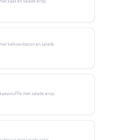
met kaas en salade erop.
r met kalkoenbacon en salade
 kaassouffle met salade erop.
 satésaus met salade erop.