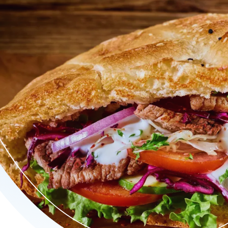
pecialiteiten, waaronder authentieke Turkse broodjes en knapper