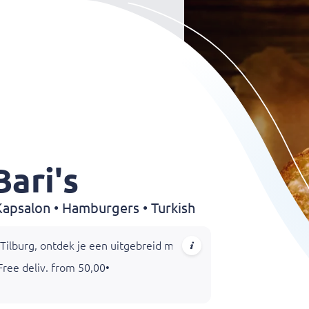
Bari's
Kapsalon • Hamburgers • Turkish
n Tilburg, ontdek je een uitgebreid menu met heerlijke Turkse s
Free deliv. from 50,00
•