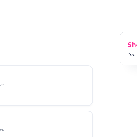
Sh
Your
ze.
ze.