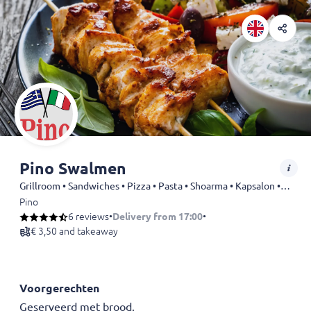
Pino Swalmen
Grillroom • Sandwiches • Pizza • Pasta • Shoarma • Kapsalon • Chicken • Snack • Döner • Dürüm • Fries • Kebab • Schotels • Drinks
Pino
6 reviews
•
Delivery from 17:00
•
€ 3,50 and takeaway
Voorgerechten
Geserveerd met brood.