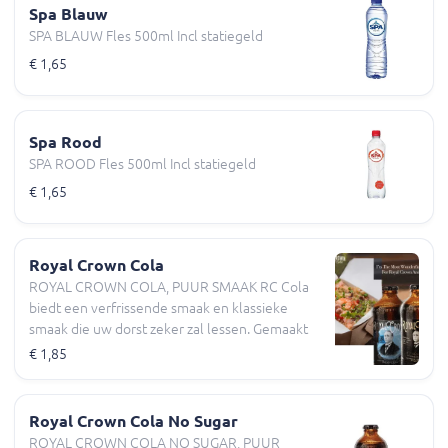
Spa Blauw
SPA BLAUW Fles 500ml Incl statiegeld
€ 1,65
Spa Rood
SPA ROOD Fles 500ml Incl statiegeld
€ 1,65
Royal Crown Cola
ROYAL CROWN COLA, PUUR SMAAK RC Cola
biedt een verfrissende smaak en klassieke
smaak die uw dorst zeker zal lessen. Gemaakt
met echte rietsuiker , biedt deze drank een
€ 1,85
heerlijke en authentieke cola-ervaring. SOUTH
CAROLINA Een paar staten lijken echter
duidelijk Coca-Cola en RC Cola te prefereren.
Royal Crown Cola No Sugar
Omdat Georgia de thuisbasis is van het Coca-
ROYAL CROWN COLA NO SUGAR, PUUR