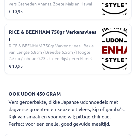
vers Gesneden Ananas, Zoete Mais en Hawai
Saus. En een Extra cupje Pittige Chilli Olie. En
€ 10,95
een bakje gele saffraan rijst !
RICE & BEENHAM 750gr Varkensvlees
!
RICE & BEENHAM 750gr Varkensvlees ! Bakje
van Lengte 5.8cm / Breedte 6.5cm / Hoogte
7.5cm / Inhoud 0.23l. Is een Rijst gerecht met
geroerbakte Beenham en een Assortiment van
€ 10,95
dagverse Groenten, Bamboe Strips,Atjar
Tjampoer en Smokey Korean Bbq Saus. Een
Extra los cupje Pittige Chilli Olie erbij. En een
bakje gele saffraan rijst.
OOK UDON 450 GRAM
Vers geroerbakte, dikke Japanse udonnoedels met
dagverse groenten en keuze uit vlees, kip of gamba’s.
Rijk van smaak en voor wie wil; pittige chili-olie.
Perfect voor een snelle, goed gevulde maaltijd.