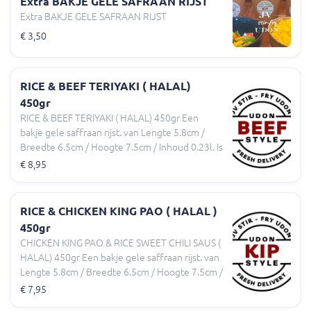
Extra BAKJE GELE SAFRAAN RIJST
Extra BAKJE GELE SAFRAAN RIJST
€ 3,50
RICE & BEEF TERIYAKI ( HALAL)
450gr
RICE & BEEF TERIYAKI ( HALAL) 450gr Een
bakje gele saffraan rijst. van Lengte 5.8cm /
Breedte 6.5cm / Hoogte 7.5cm / Inhoud 0.23l. Is
een Rijst gerecht met geroerbakte Rundvlees
€ 8,95
en een Assortiment van dagverse Groenten en
een hartige TeriyakiSaus. En een Extra los cupje
Pittige Chilli Olie erbij.
RICE & CHICKEN KING PAO ( HALAL )
450gr
CHICKEN KING PAO & RICE SWEET CHILI SAUS (
HALAL) 450gr Een bakje gele saffraan rijst. van
Lengte 5.8cm / Breedte 6.5cm / Hoogte 7.5cm /
Inhoud 0.23l. Is een Rijst gerecht met
€ 7,95
geroerbakte Magere kipFilet en een