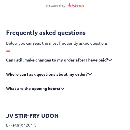
smaken. Het is een heerlijk fruitige mockocktail.
Powered by
Een Exotisch Frisse Mix van Tropisch fruitige
tonen, met hints van extract en een vleugje
kruiden, is deze Punch ook Perfect voor een
Feestjes en/of Sociale bijeenkomsten. Serveer
Frequently asked questions
het gekoeld, Met fruit en wat ijsklontjes voor
een heerlijk zomerse Mocktail. Een Caribisch
Below you can read the most frequently asked questions
traktatie in een flesje Wel effe goed schudden
voor gebruik.
Can I still make changes to my order after I have paid?
Where can I ask questions about my order?
What are the opening hours?
JV STIR-FRY UDON
Ekkersrijt 4204 C