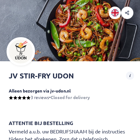
JV STIR-FRY UDON
Alleen bezorgen via jv-udon.nl
3 reviews
•
Closed for delivery
AUB DUIDELIJK UW BEDRIJFSNAAM, ADRES, NAAM EN TELEFOONNUM
JV Stir-Fry Udon bezorgt nu vers bereide Japanse Udon-gerechten op
ATTENTIE BIJ BESTELLING
Vermeld a.u.b. uw BEDRIJFSNAAM bij de instructies
tijdens het afrekenen. Zorg dat u telefonisch