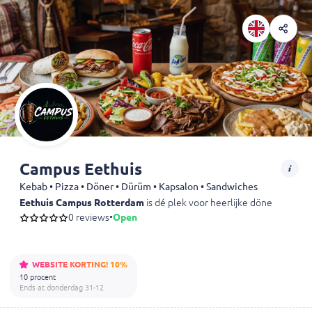
Campus Eethuis
Kebab • Pizza • Döner • Dürüm • Kapsalon • Sandwiches
Eethuis Campus Rotterdam
is dé plek voor heerlijke döner, kapsa
0 reviews
•
Open
WEBSITE KORTING! 10%
10 procent
Ends at donderdag 31-12