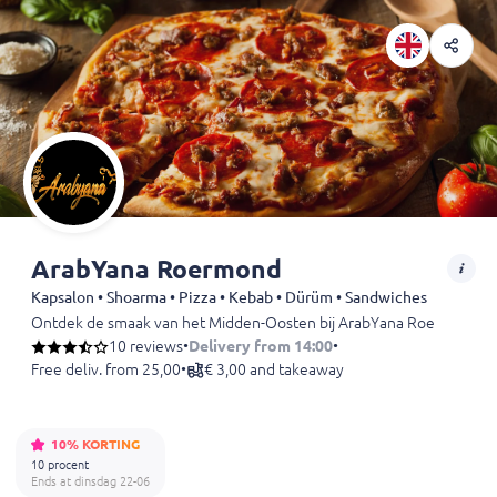
ArabYana Roermond
Kapsalon • Shoarma • Pizza • Kebab • Dürüm • Sandwiches
Ontdek de smaak van het Midden-Oosten bij ArabYana Roermond. Geniet
10 reviews
•
Delivery from 14:00
•
Free deliv. from 25,00
•
€ 3,00 and takeaway
10% KORTING
10 procent
Ends at dinsdag 22-06