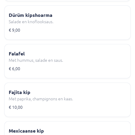
Dürüm kipshoarma
Salade en knoflooksaus.
€ 9,00
Falafel
Met hummus, salade en saus.
€ 6,00
Fajita kip
Met paprika, champignons en kaas.
€ 10,00
Mexicaanse kip