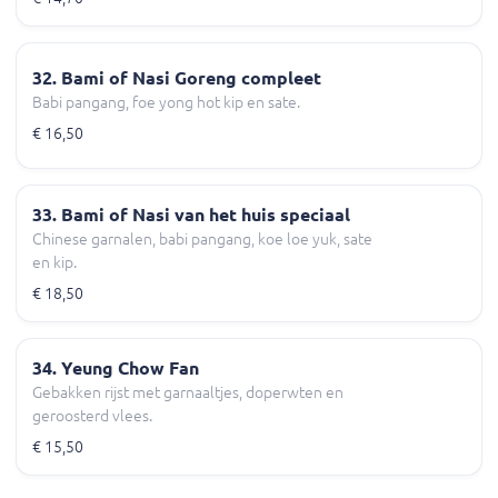
32. Bami of Nasi Goreng compleet
Babi pangang, foe yong hot kip en sate.
€ 16,50
33. Bami of Nasi van het huis speciaal
Chinese garnalen, babi pangang, koe loe yuk, sate
en kip.
€ 18,50
34. Yeung Chow Fan
Gebakken rijst met garnaaltjes, doperwten en
geroosterd vlees.
€ 15,50