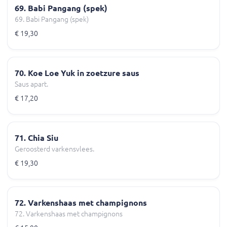
69. Babi Pangang (spek)
69. Babi Pangang (spek)
€ 19,30
70. Koe Loe Yuk in zoetzure saus
Saus apart.
€ 17,20
71. Chia Siu
Geroosterd varkensvlees.
€ 19,30
72. Varkenshaas met champignons
72. Varkenshaas met champignons