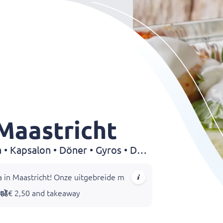
Maastricht
Grillroom • Pizza • Shoarma • Kapsalon • Döner • Gyros • Dürüm • Kebab
 Maastricht! Onze uitgebreide menukaart biedt een scala aan he
€ 2,50 and takeaway