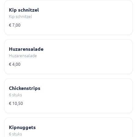
Kip schnitzel
Kip schnitzel
€ 7,00
Huzarensalade
Huzarensalade
€ 4,00
Chickenstrips
6 stuks
€ 10,50
Kipnuggets
6 stuks