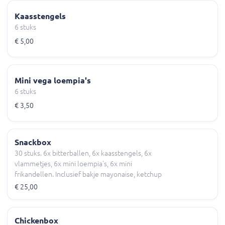
Kaasstengels
6 stuks
€ 5,00
Mini vega loempia's
6 stuks
€ 3,50
Snackbox
30 stuks. 6x bitterballen, 6x kaasstengels, 6x
vlammetjes, 6x mini loempia's, 6x mini
frikandellen. Inclusief bakje mayonaise, ketchup
en curry (125cc)
€ 25,00
Chickenbox