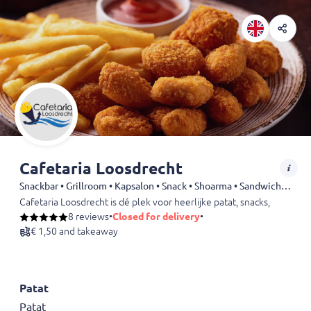
Cafetaria Loosdrecht
Snackbar • Grillroom • Kapsalon • Snack • Shoarma • Sandwiches • Döner • Drinks
Cafetaria Loosdrecht is dé plek voor heerlijke patat, snacks, kapsal
8 reviews
•
Closed for delivery
•
€ 1,50 and takeaway
Patat
Patat