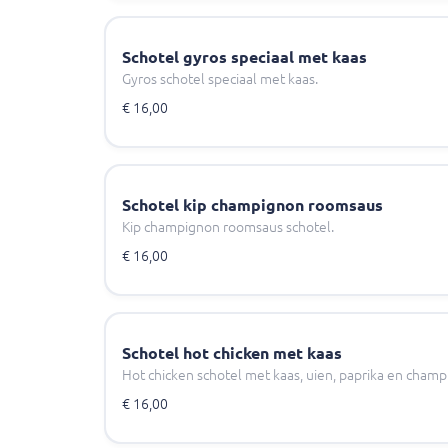
Schotel gyros speciaal met kaas
Gyros schotel speciaal met kaas.
€ 16,00
Schotel kip champignon roomsaus
Kip champignon roomsaus schotel.
€ 16,00
Schotel hot chicken met kaas
Hot chicken schotel met kaas, uien, paprika en champi
€ 16,00