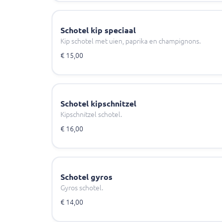
Schotel kip speciaal
Kip schotel met uien, paprika en champignons.
€ 15,00
Schotel kipschnitzel
Kipschnitzel schotel.
€ 16,00
Schotel gyros
Gyros schotel.
€ 14,00