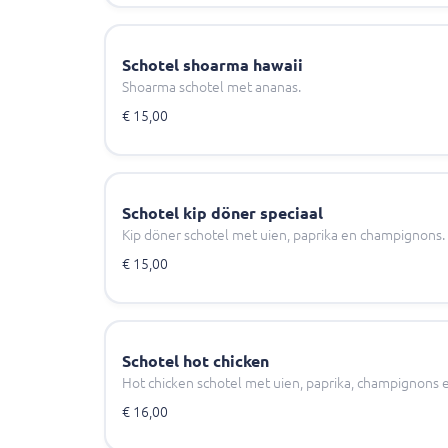
Schotel shoarma hawaii
Shoarma schotel met ananas.
€ 15,00
Schotel kip döner speciaal
Kip döner schotel met uien, paprika en champignons.
€ 15,00
Schotel hot chicken
Hot chicken schotel met uien, paprika, champignons en
€ 16,00