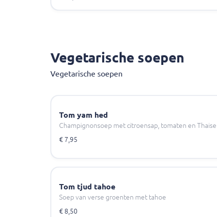
Vegetarische soepen
Vegetarische soepen
Tom yam hed
Champignonsoep met citroensap, tomaten en Thaise
€ 7,95
Tom tjud tahoe
Soep van verse groenten met tahoe
€ 8,50