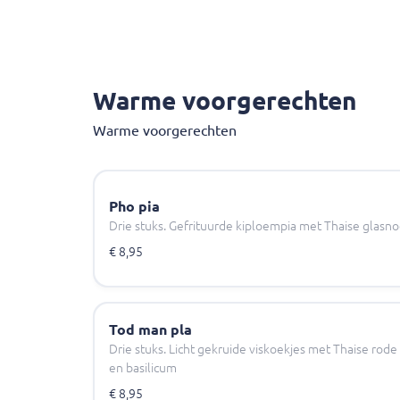
Warme voorgerechten
Warme voorgerechten
Pho pia
Drie stuks. Gefrituurde kiploempia met Thaise glasno
€ 8,95
Tod man pla
Drie stuks. Licht gekruide viskoekjes met Thaise rode
en basilicum
€ 8,95