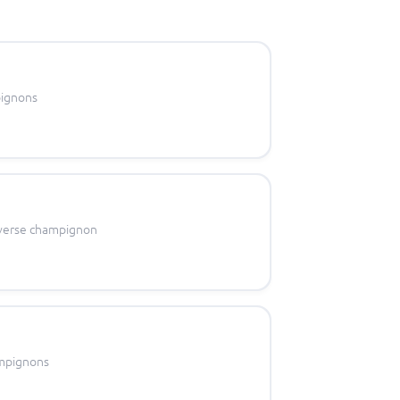
pignons
 verse champignon
ampignons