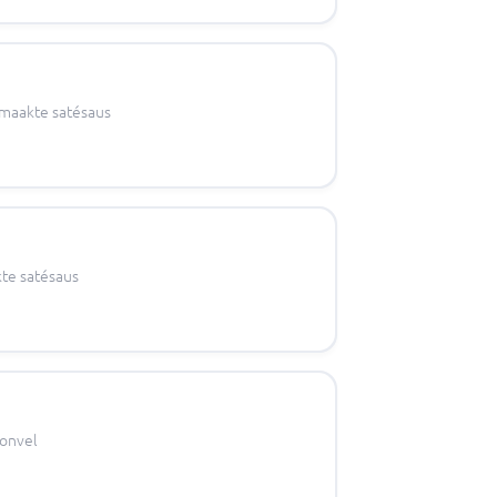
emaakte satésaus
kte satésaus
tonvel