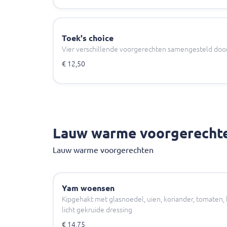
Toek's choice
Vier verschillende voorgerechten samengesteld doo
€ 12,50
Lauw warme voorgerecht
Lauw warme voorgerechten
Yam woensen
Kipgehakt met glasnoedel, uien, koriander, tomaten
licht gekruide dressing
€ 14,75