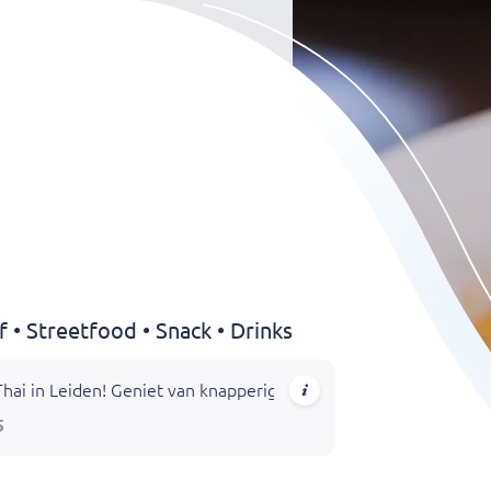
ef • Streetfood • Snack • Drinks
Thai in Leiden! Geniet van knapperige kiploempia’s, geurige curr
5