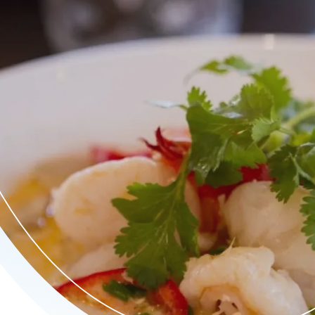
y’s, frisse salades en Toek’s verrassende specials – allemaal me