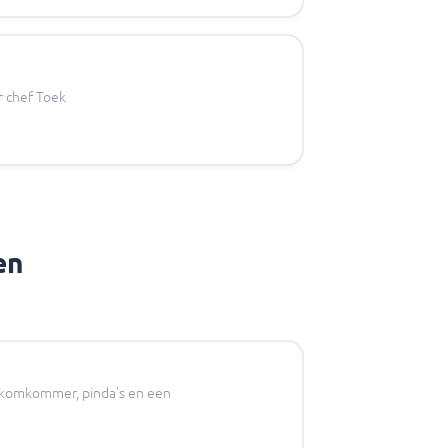
r chef Toek
en
, komkommer, pinda's en een