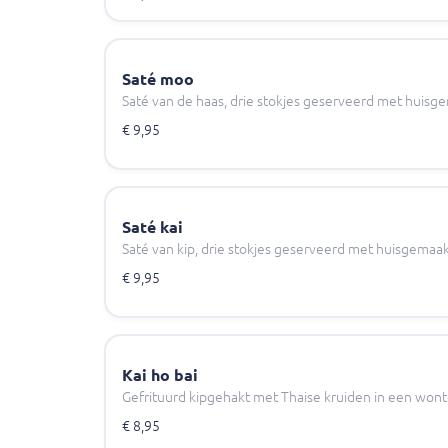
Saté moo
Saté van de haas, drie stokjes geserveerd met huisg
€ 9,95
Saté kai
Saté van kip, drie stokjes geserveerd met huisgemaa
€ 9,95
Kai ho bai
Gefrituurd kipgehakt met Thaise kruiden in een won
€ 8,95