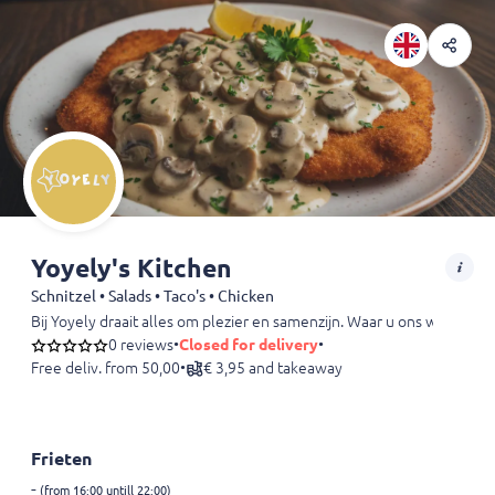
Yoyely's Kitchen
Schnitzel • Salads • Taco's • Chicken
Bij Yoyely draait alles om plezier en samenzijn. Waar u ons waarschi
0 reviews
•
Closed for delivery
•
Free deliv. from 50,00
•
€ 3,95 and takeaway
Frieten
-
(from 16:00 untill 22:00)