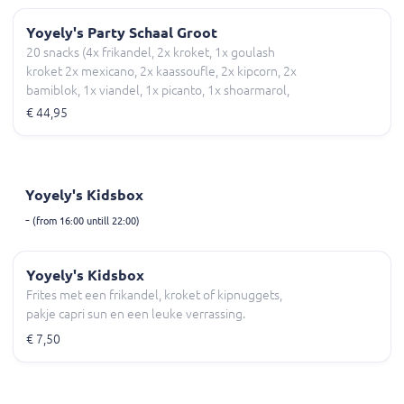
Yoyely's Party Schaal Groot
20 snacks (4x frikandel, 2x kroket, 1x goulash
kroket 2x mexicano, 2x kaassoufle, 2x kipcorn, 2x
bamiblok, 1x viandel, 1x picanto, 1x shoarmarol,
2x gehaktbal)
€ 44,95
Yoyely's Kidsbox
-
(from 16:00 untill 22:00)
Yoyely's Kidsbox
Frites met een frikandel, kroket of kipnuggets,
pakje capri sun en een leuke verrassing.
€ 7,50