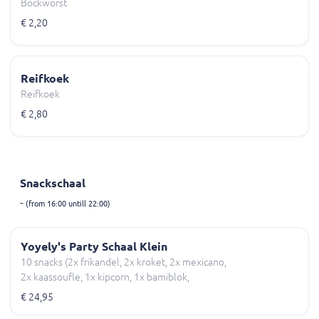
Bockworst
€ 2,20
Reifkoek
Reifkoek
€ 2,80
Snackschaal
-
(from 16:00 untill 22:00)
Yoyely's Party Schaal Klein
10 snacks (2x frikandel, 2x kroket, 2x mexicano,
2x kaassoufle, 1x kipcorn, 1x bamiblok,
€ 24,95