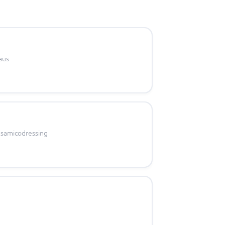
aus
lsamicodressing