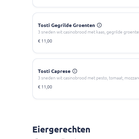
Tosti Gegrilde Groenten
3 sneden wit casinobrood met kaas, gegrilde groent
€ 11,00
Tosti Caprese
3 sneden wit casinobrood met pesto, tomaat, mozzar
€ 11,00
Eiergerechten