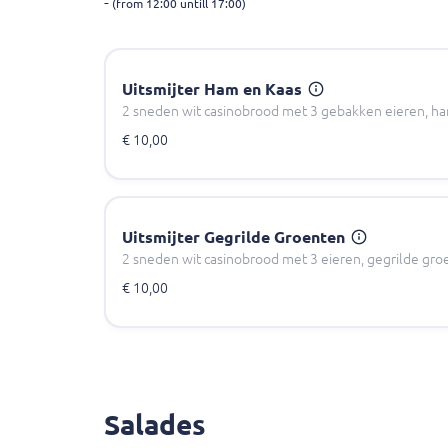
-
(from 12:00 untill 17:00)
Uitsmijter Ham en Kaas
2 sneden wit casinobrood met 3 gebakken eieren, ha
€ 10,00
Uitsmijter Gegrilde Groenten
2 sneden wit casinobrood met 3 eieren, gegrilde gro
€ 10,00
Salades