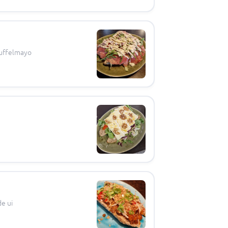
ruffelmayo
e ui