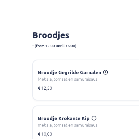
Broodjes
-
(from 12:00 untill 16:00)
Broodje Gegrilde Garnalen
Met sla, tomaat en samuraisaus
€ 12,50
Broodje Krokante Kip
met sla, tomaat en samuraisaus
€ 10,00