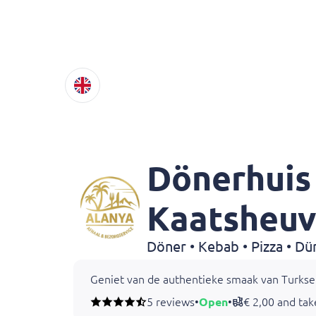
Dönerhuis
Kaatsheuv
Döner • Kebab • Pizza • D
Geniet van de authentieke smaak van Turkse g
5 reviews
•
Open
•
€ 2,00 and ta