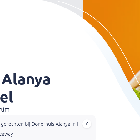
 Alanya
el
ürüm
erechten bij Dönerhuis Alanya in Kaatsheuvel! Proef onze heerli
keaway