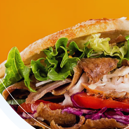
jke döner, sappige kapsalons en verse pizza’s, alles met zorg b