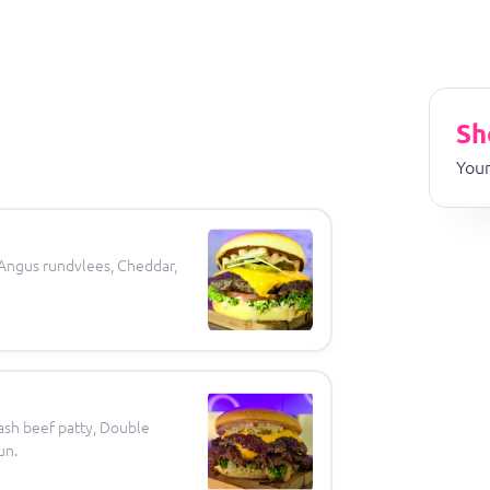
Sh
Your
 Angus rundvlees, Cheddar,
ash beef patty, Double
un.