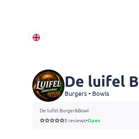
De luifel
Burgers • Bowls
De luifel Burger&Bowl
0 reviews
•
Open