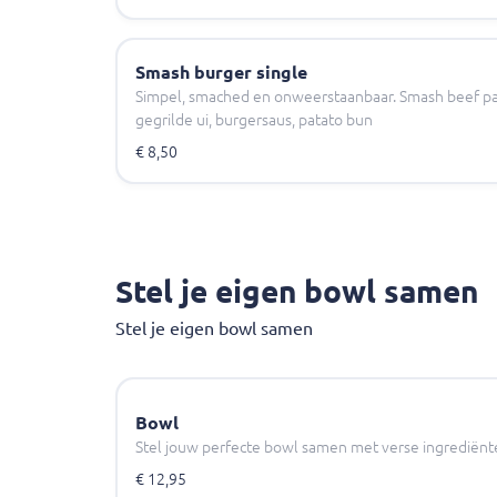
Smash burger single
Simpel, smached en onweerstaanbaar. Smash beef pat
gegrilde ui, burgersaus, patato bun
€ 8,50
Stel je eigen bowl samen
Stel je eigen bowl samen
Bowl
Stel jouw perfecte bowl samen met verse ingrediënt
€ 12,95