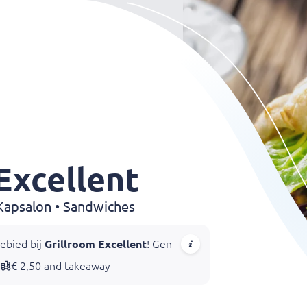
Excellent
 Kapsalon • Sandwiches
ebied bij
Grillroom Excellent
! Geniet van overheerlijke shoarm
€ 2,50 and takeaway