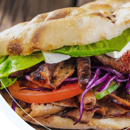
a, döner, pizza’s, pasta’s en schotels — vers bereid en royaal g