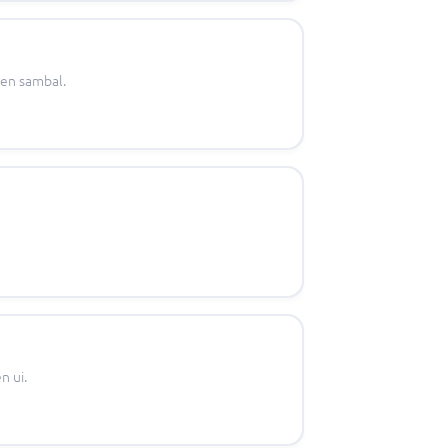
 en sambal.
n ui.