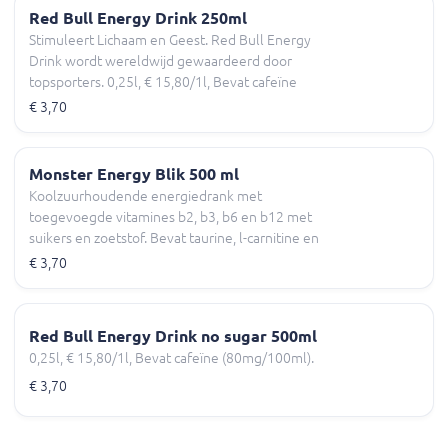
Red Bull Energy Drink 250ml
Stimuleert Lichaam en Geest. Red Bull Energy
Drink wordt wereldwijd gewaardeerd door
topsporters. 0,25l, € 15,80/1l, Bevat cafeïne
(80mg/100ml).
€ 3,70
Monster Energy Blik 500 ml
Koolzuurhoudende energiedrank met
toegevoegde vitamines b2, b3, b6 en b12 met
suikers en zoetstof. Bevat taurine, l-carnitine en
ginseng. 500ml, € 7,90/1l
€ 3,70
Red Bull Energy Drink no sugar 500ml
0,25l, € 15,80/1l, Bevat cafeïne (80mg/100ml).
€ 3,70