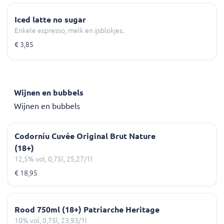
Iced latte no sugar
Enkele espresso, melk en ijsblokjes.
€ 3,85
Wijnen en bubbels
Wijnen en bubbels
Codorníu Cuvée Original Brut Nature
(18+)
12,5% vol, 0,75l, 25,27/1l
€ 18,95
Rood 750ml (18+) Patriarche Heritage
10% vol, 0,75l, 23,93/1l