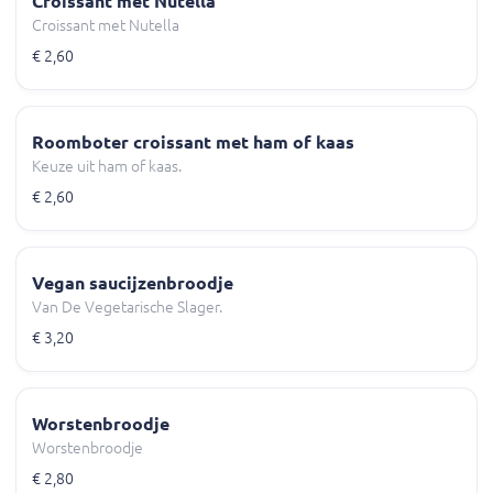
Croissant met Nutella
Croissant met Nutella
€ 2,60
Roomboter croissant met ham of kaas
Keuze uit ham of kaas.
€ 2,60
Vegan saucijzenbroodje
Van De Vegetarische Slager.
€ 3,20
Worstenbroodje
Worstenbroodje
€ 2,80