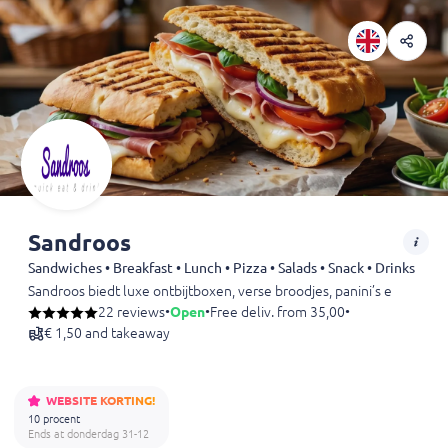
Sandroos
Sandwiches • Breakfast • Lunch • Pizza • Salads • Snack • Drinks
Sandroos biedt luxe ontbijtboxen, verse broodjes, panini’s en comp
Geniet van dagverse ingrediënten zoals gerookte zalm, carpaccio, 
22 reviews
•
Open
•
Free deliv. from 35,00
•
Ideaal voor ontbijt aan huis, lunch op kantoor of catering bij meeti
€ 1,50 and takeaway
Ruime keuze in warme en koude gerechten, inclusief vegetarische en
WEBSITE KORTING!
10 procent
Ends at donderdag 31-12