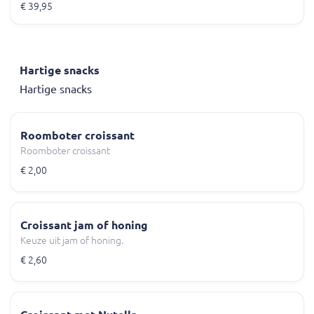
taartpunt.
€ 39,95
Hartige snacks
Hartige snacks
Roomboter croissant
Roomboter croissant
€ 2,00
Croissant jam of honing
Keuze uit jam of honing.
€ 2,60