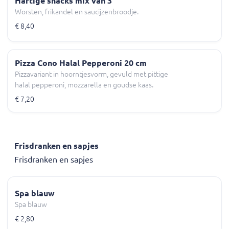
Hartige snacks mix van 3
Worsten, frikandel en saucijzenbroodje.
€ 8,40
Pizza Cono Halal Pepperoni 20 cm
Pizzavariant in hoorntjesvorm, gevuld met pittige
halal pepperoni, mozzarella en goudse kaas.
€ 7,20
Frisdranken en sapjes
Frisdranken en sapjes
Spa blauw
Spa blauw
€ 2,80