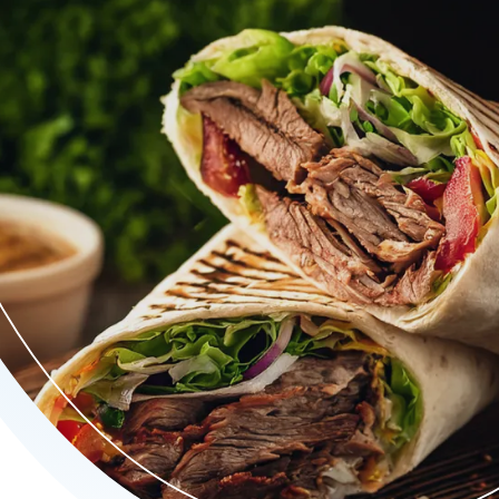
 Turkse pizza’s, lahmacun, kapsalon, schotels, spaghetti en ve