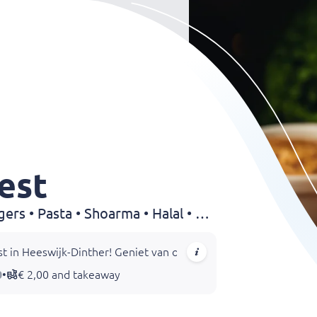
est
Grillroom • Pizza • Hamburgers • Pasta • Shoarma • Halal • Kapsalon • Chicken • BBQ • Döner • Dürüm • Kebab • Drinks
in Heeswijk-Dinther! Geniet van onze uitgebreide menukaart met
0
•
€ 2,00 and takeaway