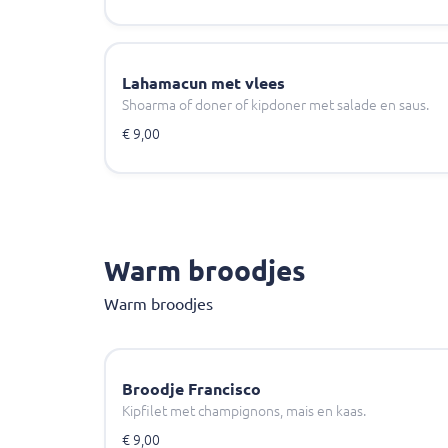
Lahamacun met vlees
Shoarma of doner of kipdoner met salade en saus.
€ 9,00
Warm broodjes
Warm broodjes
Broodje Francisco
Kipfilet met champignons, mais en kaas.
€ 9,00